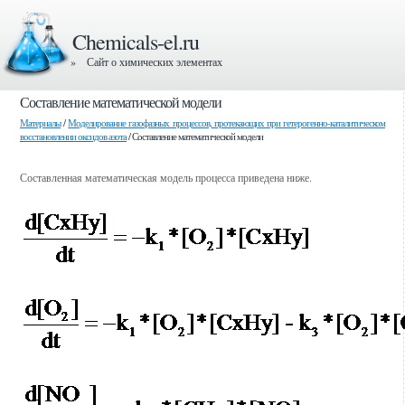
Chemicals-el.ru
» Сайт о химических элементах
Составление математической модели
Материалы
/
Моделирование газофазных процессов, протекающих при гетерогенно-каталитическом
восстановлении оксидов азота
/ Составление математической модели
Составленная математическая модель процесса приведена ниже.