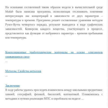
На основании составленной таким образом модели в вычислительной среде
Matlab была написана программа, позволяющая отслеживать изменения
интересующих нас концентраций в зависимости от двух параметров –
температуры и времени. Программа решает составленные уравнения методом
Рунге-Кутта четвертого порядка, результат выводится в виде графических
зависимостей. Конверсия каждого вещества, участвующего в процессе,
представляется как функция от выбранного параметра – времени пребывания
или температуры.
Смотрите также
Композиционные триботехнические материалы на основе олигомеров
сшивающихся смол
...
Металлы. Свойства металлов
...
Заключение
В ходе работы удалось проследить взаимосвязь между школьными предметами:
химией, географией, физикой, биологией, математикой. Ознакомилась с
методами и путями реализации МПС и опробовала на педагог ...