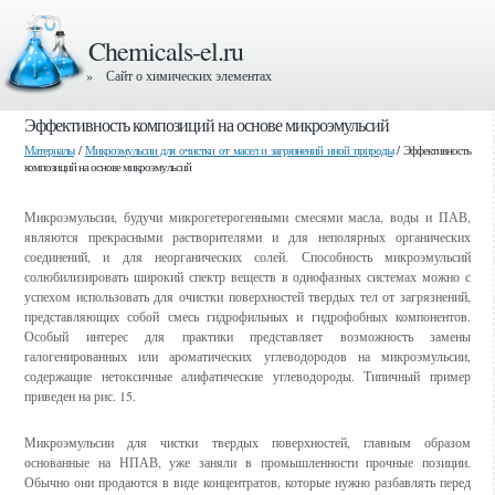
Chemicals-el.ru
» Сайт о химических элементах
Эффективность композиций на основе микроэмульсий
Материалы
/
Микроэмульсии для очистки от масел и загрязнений иной природы
/ Эффективность
композиций на основе микроэмульсий
Микроэмульсии, будучи микрогетерогенными смесями масла, воды и ПАВ,
являются прекрасными растворителями и для неполярных органических
соединений, и для неорганических солей. Способность микроэмульсий
солюбилизировать широкий спектр веществ в однофазных системах можно с
успехом использовать для очистки поверхностей твердых тел от загрязнений,
представляющих собой смесь гидрофильных и гидрофобных компонентов.
Особый интерес для практики представляет возможность замены
галогенированных или ароматических углеводородов на микроэмульсии,
содержащие нетоксичные алифатические углеводороды. Типичный пример
приведен на рис. 15.
Микроэмульсии для чистки твердых поверхностей, главным образом
основанные на НПАВ, уже заняли в промышленности прочные позиции.
Обычно они продаются в виде концентратов, которые нужно разбавлять перед