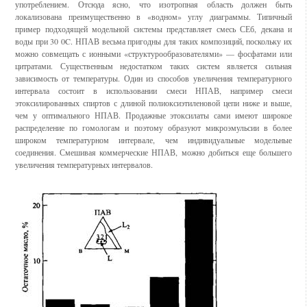
употреблением. Отсюда ясно, что изотропная область должен быть
локализована преимущественно в «водном» углу диаграммы. Типичный
пример подходящей модельной системы представляет смесь СЕб, декана и
воды при 30 0C. НПАВ весьма пригодны для таких композиций, поскольку их
можно совмещать с ионными «структурообразователями» — фосфатами или
цитратами. Существенным недостатком таких систем является сильная
зависимость от температуры. Один из способов увеличения температурного
интервала состоит в использовании смеси НПАВ, например смеси
этоксилированных спиртов с длиной полиоксиэтиленовой цепи ниже и выше,
чем у оптимального НПАВ. Продажные этоксилаты сами имеют широкое
распределение по гомологам и поэтому образуют микроэмульсии в более
широком температурном интервале, чем индивидуальные модельные
соединения. Смешивая коммерческие НПАВ, можно добиться еще большего
увеличения температурных интервалов.