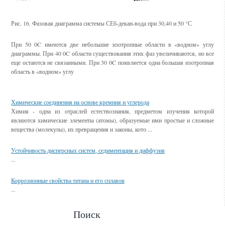
Рис. 16. Фазовая диаграмма системы СЕб-декан-вода при 30,40 и 50 °С
При 50 0C имеются две небольшие изотропные области в «водном» углу
диаграммы. При 40 0C области существования этих фаз увеличиваются, но все
еще остаются не связанными. При 30 0C появляется одна большая изотропная
область в «водном» углу
Смотрите также
Химические соединения на основе кремния и углерода
Химия - одна из отраслей естествознания, предметом изучения которой
являются химические элементы (атомы), образуемые ими простые и сложные
вещества (молекулы), их превращения и законы, кото ...
Устойчивость дисперсных систем, седиментация и диффузия
...
Коррозионные свойства титана и его сплавов
...
Поиск