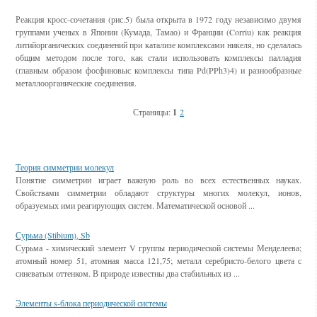
Реакция кросс-сочетания (рис.5) была открыта в 1972 году независимо двумя
группами ученых в Японии (Кумада, Тамао) и Франции (Corriu) как реакция
литийорганических соединений при катализе комплек­сами никеля, но сделалась
общим методом после того, как стали использовать комплексы палладия
(главным образом фосфиновыс комплексы типа Pd(PPh3)4) и разнообразные
металлоорганические соединения.
Страницы:
1
2
Смотрите также
Теория симметрии молекул
Понятие симметрии играет важную роль во всех естественных науках.
Свойствами симметрии обладают структуры многих молекул, ионов,
образуемых ими реагирующих систем. Математической основой ...
Сурьма (Stibium), Sb
Сурьма - химический элемент V группы периодической системы Менделеева;
атомный номер 51, атомная масса 121,75; металл серебристо-белого цвета с
синеватым оттенком. В природе известны два стабильных из ...
Элементы s-блока периодической системы
...