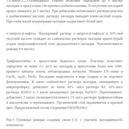
3,4-Бензо-1,2,5-селенодиазол. Реагент позволяет определять до 4 мкг/мл
палладия в присутствии 100-кратного избытка платины. В отсутствие последней
предел снижается до 2 мкг/мл. При добав­лении метанольного раствора реагента
к разбавленному кислому раствору палладия выпадает темно-желтый осадок.
При очень малой концентрации палладия осадок имеет белый цвет.
α-нитрозо-β-нафтол. Насыщенный раствор α-нитрозо-β-нафтола в 50%-ной
уксусной кислоте осаждает из слабокислых растворов палладия красно-бурый
осадок нитрозонафтоловой соли двухва­лентного палладия. Чувствительность
реакции 9.6 мкг/мл.
Трифенилстибин в присутствии йодистого калия. Реагенты позволяют
определять не менее 0,1 мг/2 мл палладия в присутст­вии более чем 1000-
кратного избытка золота, неблагородных ме­таллов. Мешают CN--ионы и
Cu(II), Ag(I), Pb(II). Последние выделя­ются в виде осадков и их отделяют
фильтрованием. К капле слабокислого раствора палладия, помещенного в
микропробирку, добавляют по капле 40% -ного раствора KJ, 10%-ного
раствора H2SO3 и 3 капли насыщенного раствора Na2SO3. Перемешивают,
добавляют 2 капли свежеприго­товленного 1%-ного раствора трифенилстибина
в циклогексане и перемешивают. Органический слой окрашивается в красный
цвет. Предполагаемый состав соеди­нения PdJ2(Ph3Sb)2
Рис.5 Основные реакции создания связи C-C с участием палладиевых(II)
комплексов