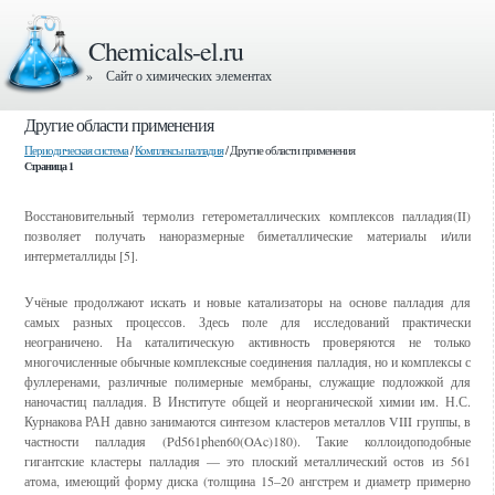
Chemicals-el.ru
» Сайт о химических элементах
Другие области применения
Периодическая система
/
Комплексы палладия
/ Другие области применения
Страница 1
Восстановительный термолиз гетерометаллических комплексов палладия(II)
позволяет получать наноразмерные биметаллические материалы и/или
интерметаллиды [5].
Учёные продолжают искать и новые катализаторы на основе палладия для
самых разных процессов. Здесь поле для исследований практически
неограничено. На каталитическую активность проверяются не только
многочисленные обычные комплексные соединения палладия, но и комплексы с
фуллеренами, различные полимерные мембраны, служащие подложкой для
наночастиц палладия. В Институте общей и неорганической химии им. Н.С.
Курнакова РАН давно занимаются синтезом кластеров металлов VIII группы, в
частности палладия (Pd561phen60(OAc)180). Такие коллоидоподобные
гигантские кластеры палладия — это плоский металлический остов из 561
атома, имеющий форму диска (толщина 15–20 ангстрем и диаметр примерно