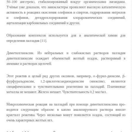
50–100 ангстрем), стабилизированный вокруг органическими лигандами.
Учёные уже доказали, что нанокластеры проявляют высокую каталитическую
активность в реакциях окисления олефинов и спиртов, гидрирования нитрилов
и олефинов, дегидрохлорирования хлорароматических соединений,
ацетализации карбонильных соединений и других.
Образование комплексов используется для в аналитической химии для
определения палладия [11].
Диметилглиоксим. Из нейтральных и слабокислых растворов палладия
диметилглиоксим осаждает объемистый желтый осадок, растворимый в
аммиаке и растворах щелочей.
Этот реактив и целый ряд других оксимов, например, α-фурил-диоксим, β-
фурфуральдоксим, 1,2-циклогександиондиоксим (ниоксим), являются
специфическими и чувствительными реагентами на палладий. Платиновые
металлы не мешают. Железо мешает. Чув­ствительность 0,2 мкг/мл.
Микрохимическая реакция на палладий при помощи диметилглиоксима про­
водится следующим образом: в каплю анализируемого раствора вносят
кристалл реактива. Через несколько минут появляется осадок, состоящий из
очень харак­терных желтых игл.