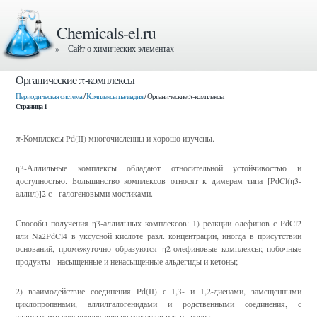
Chemicals-el.ru
» Сайт о химических элементах
Органические π-комплексы
Периодическая система
/
Комплексы палладия
/ Органические π-комплексы
Страница 1
π-Комплексы Pd(II) многочисленны и хорошо изучены.
η3-Аллильные комплексы обладают относительной устойчивостью и
доступностью. Большинство комплексов относят к димерам типа [PdCl(η3-
аллил)]2 с - галогеновыми мостиками.
Способы получения η3-аллильных комплексов: 1) реакции олефинов с PdCl2
или Na2PdCl4 в уксусной кислоте разл. концентрации, иногда в присутствии
оснований, промежуточно образуются η2-олефиновые комплексы; побочные
продукты - насыщенные и ненасыщенные альдегиды и кетоны;
2) взаимодействие соединения Pd(II) с 1,3- и 1,2-диенами, замещенными
циклопропанами, аллилгалогенидами и родственными соединения, с
аллильными соединения другие металлов и т. п., напр.: