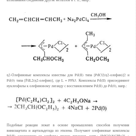
η2-Олефиновые комплексы известны для Pd(II) типа [PdCl2(η2-олефин)]2 и
Pd(0) типа [РdL2(η2-олефин)], где L = PPh3. Комплексы Pd(II) присоединяют
нуклеофилы к олефиновому лиганду с восстановлением Pd(II) до Pd(0), напр.:
Подобные реакции лежат в основе промышленнх способов получения
винилацетата и ацетальдегида из этилена. Получают олефиновые комплексы
Pd(II) замещением на олефины другие лигандов, напр.: [PdCl2(NCPh)2] +