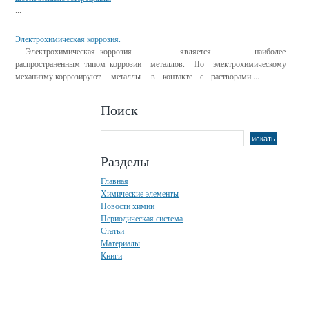
...
Электрохимическая коррозия.
Электрохимическая коррозия является наиболее
распространенным типом коррозии металлов. По электрохимическому
механизму коррозируют металлы в контакте с растворами ...
Поиск
Разделы
Главная
Химические элементы
Новости химии
Периодическая система
Статьи
Материалы
Книги