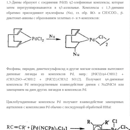
1,3-Диены образуют с соединения Pd(II) η2-олефиновые комплексы, которые
затем перегруппировываются в η3-аллильные. Комплексы с 1,5-диенами
обратимо присоединяют нуклеофилы (Nu), гл. обр. RO- и СН3СОО-, β-
дикетонат-анионы с образованием хелатных σ- и π-комплексов:
Фосфины, пиридин, диметилсульфоксид и другие мягкие основания вытесняют
диеновые лиганды из комплексов Pd, напр.: [PdCl2(η4-C8H12 +
(CH3)2SO→C8H12 + [PdCl2{(CH3)2 SO}2]. Получают η4-диеновые
комплексы Pd непосредственным взаимодействие диенов с Na2PdCl4 или
замещением на диен других лигандов в комплексах Pd.
Циклобутадиеновые комплексы Pd получают взаимодействие замещенных
ацетиленов с комплексами Pd обычно с последующей обработкой HHal: