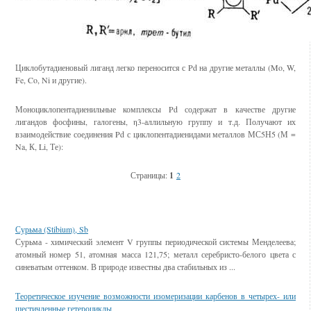
Циклобутадиеновый лиганд легко переносится с Pd на другие металлы (Mo, W,
Fe, Co, Ni и другие).
Моноциклопентадиенильные комплексы Pd содержат в качестве другие
лигандов фосфины, галогены, η3-аллильную группу и т.д. Получают их
взаимодействие соединения Pd с циклопентадиенидами металлов МС5Н5 (М =
Na, К, Li, Те):
Страницы:
1
2
Смотрите также
Сурьма (Stibium), Sb
Сурьма - химический элемент V группы периодической системы Менделеева;
атомный номер 51, атомная масса 121,75; металл серебристо-белого цвета с
синеватым оттенком. В природе известны два стабильных из ...
Теоретическое изучение возможности изомеризации карбенов в четырех- или
шестичленные гетероциклы