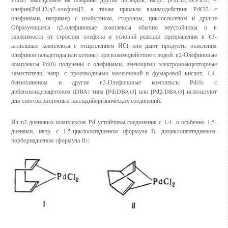
олефин[PdСl2(η2-олефин)]2, а также прямым взаимодействие PdCl2 с
олефинами, например с изобутеном, стиролом, циклогексеном и другие
Образующиеся η2-олефиновые комплексы обычно неустойчивы и в
зависимости от строения олефина и условий реакции превращения в η3-
аллильные комплексы с отщеплением НСl или дают продукты окисления
олефинов (альдегиды или кетоны) при взаимодействие с водой. η2-Олефиновые
комплексы Pd(0) получены с олефинами, имеющими электроноакцепторные
заместители, напр. с производными малеиновой и фумаровой кислот, 1,4-
бензохиноном и другие η2-Олефиновые комплексы Pd(0) с
дибензилиденацетоном (DBA) типа [Pd(DBA)3] или [Pd2(DBA)3] используют
для синтеза различных палладийорганических соединений.
Из η2-диеновых комплексов Pd устойчивы соединения с 1,4- и особенно 1,5-
диенами, напр. с 1,5-циклооктадиеном (формула I), дициклопентадиеном,
норборнадиеном (формула II):