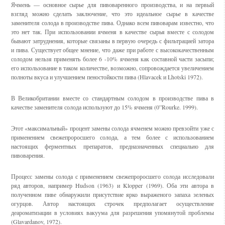
Ячмень — основное сырье для пивоваренного производства, и на первый
взгляд можно сделать заключение, что это идеальное сырье в качестве
заменителя солода в производстве пива. Однако всем пивоварам известно, что
это нет так. При использовании ячменя в качестве сырья вместе с солодом
бывают затруднения, которые связаны в первую очередь с фильтрацией затора
и пива. Существует общее мнение, что даже при работе с высококачественным
солодом нельзя применять более 6 -10% ячменя как составной части засыпи;
его использование в таком количестве, возможно, сопровождается увеличением
полноты вкуса и улучшением пеностойкости пива (Hlavacek и Lhotski 1972).
В Великобритании вместе со стандартным солодом в производстве пива в
качестве заменителя солода используют до 15% ячменя (0”Rourke. 1999).
Этот «максимальный» процент замены солода ячменем можно превзойти уже с
применением свежепроросшего солода, а тем более с использованием
настоящих ферментных препаратов, предназначенных специально для
пивоварения.
Процесс замены солода с применением свежепроросшего солода исследовали
ряд авторов, например Hudson (1963) и Klopper (1969). Оба эти автора в
полученном пиве обнаружили присутствие ярко выраженого запаха зеленых
огурцов. Автор настоящих строчек предполагает осуществление
деароматизации в условиях вакуума для разрешения упомянутой проблемы
(Glavardanov, 1972).