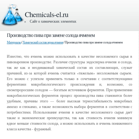
Chemicals-el.ru
» Сайт о химических элементах
Производство пива при замене солода ячменем
Материалы
/
Химический состав зерна ячменя
/ Производство пива при замене солода ячменем
Известно, что ячмень можно использовать в качестве несоложеного сырья в
пивоваренном производстве. Различие структуры эндосперма ячменя и солода,
так же как и неодинаковый химический состав их составляющих, служат
причиной, из-за которой ячмень считается «тяжелым» несоложеным сырьем.
Его можно с успехом применять только в сочетании с соответствующими
ферментами микробиологического происхождения и, возможно, со
свежепроросшим солодом — богатым источником ферментов. При применении
микробиологических ферментов процесс производства пива становится более
удобным, причины этого — более высокая термостабильность микробных
амилаз и глюканаз, а также возможность выбора ферментов в соответствии с
потребностями. Использование ячменя в качестве несоложеного сырья дает
также и экономические преимущества, так как стоимость ячменя минимум
вдвое меньше стоимости солода, а можно использовать и ячмень пониженного
класса качества - фуражный.