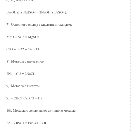
Ba(OH)2 + Na2SO4 = 2NaOH + BaSO4↓
7). Основного оксида с кислотным оксидом:
MgO + SO3 = MgSO4
CaO + SiO2 = CaSiO3
8). Металла с неметаллом:
2Na + Cl2 = 2NaCl
9). Металла с кислотой:
Zn + 2HCl = ZnCl2 + H2
10). Металла с солью менее активного металла:
Fe + CuSO4 = FeSO4 + Cu