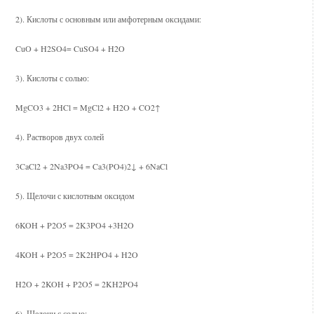
2). Кислоты с основным или амфотерным оксидами:
CuO + H2SO4= CuSO4 + H2O
3). Кислоты с солью:
MgCO3 + 2HCl = MgCl2 + H2O + CO2↑
4). Растворов двух солей
3CaCl2 + 2Na3PO4 = Ca3(PO4)2↓ + 6NaCl
5). Щелочи с кислотным оксидом
6KOH + P2O5 = 2K3PO4 +3H2O
4KOH + P2O5 = 2K2HPO4 + H2O
H2O + 2KOH + P2O5 = 2KH2PO4
6). Щелочи с солью: