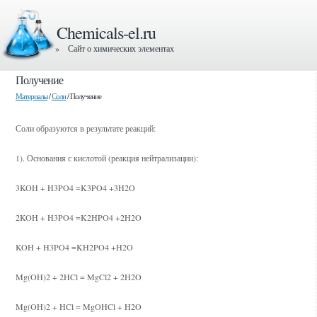
Chemicals-el.ru
» Сайт о химических элементах
Получение
Материалы
/
Соли
/ Получение
Соли образуются в результате реакций:
1). Основания с кислотой (реакция нейтрализации):
3KOH + H3PO4 =K3PO4 +3H2O
2KOH + H3PO4 =K2HPO4 +2H2O
KOH + H3PO4 =KH2PO4 +H2O
Mg(OH)2 + 2HCl = MgCl2 + 2H2O
Mg(OH)2 + HCl = MgOHCl + H2O