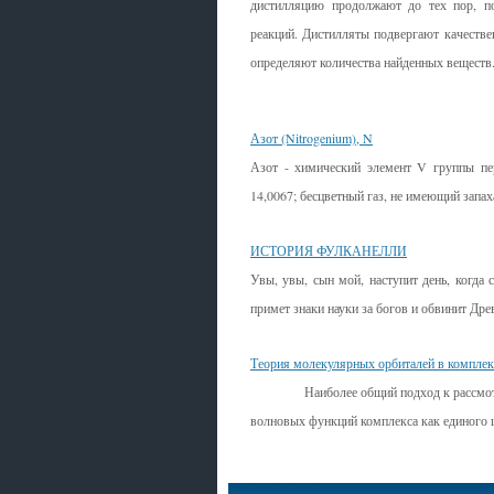
дистилляцию продолжают до тех пор, по
реакций. Дистилляты подвергают качестве
определяют количества найденных веществ
Смотрите также
Азот (Nitrogenium), N
Азот - химический элемент V группы пе
14,0067; бесцветный газ, не имеющий запаха
ИСТОРИЯ ФУЛКАНЕЛЛИ
Увы, увы, сын мой, наступит день, когд
примет знаки науки за богов и обвинит Дре
Теория молекулярных орбиталей в компле
Наиболее общий подход к рассмот­рени
волно­вых функций комплекса как единого це