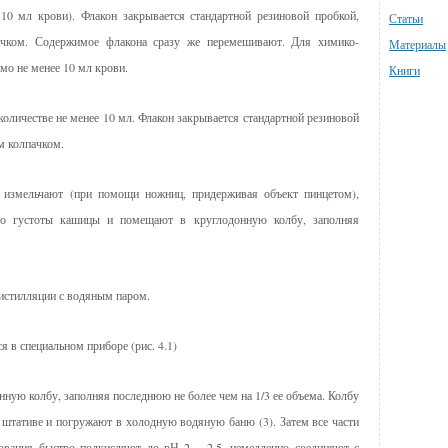
 10 мл крови). Флакон закрывается стандартной резиновой пробкой,
Статьи
чком. Содержимое флакона сразу же перемешивают. Для химико-
Материалы
мо не менее 10 мл крови.
Книги
количестве не менее 10 мл. Флакон закрывается стандартной резиновой
м колпачком.
о измельчают (при помощи ножниц, придерживая объект пинцетом),
до густоты кашицы и помещают в круглодонную колбу, заполняя
истилляции с водяным паром.
 в специальном приборе (рис. 4.1)
ую колбу, заполняя последнюю не более чем на 1/3 ее объема. Колбу
 штативе и погружают в холодную водяную баню (3). Затем все части
ования быстро подкисляют до рН 2 – 2,5, немедленно соединяют с