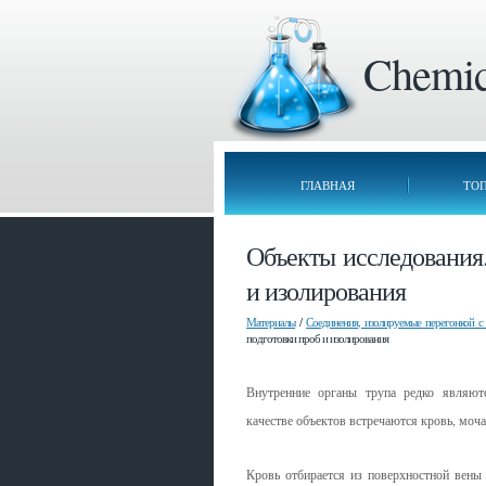
Chemica
ГЛАВНАЯ
ТО
Объекты исследования
и изолирования
Материалы
/
Соединения, изолируемые перегонкой с
подготовки проб и изолирования
Внутренние органы трупа редко являютс
качестве объектов встречаются кровь, моч
Кровь отбирается из поверхностной вены