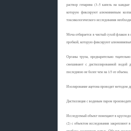
раствор гепарина (3–5 капель на каждые
которую фиксируют алюминиевым колпа
токсикологического исследования необходи
Моча отбирается в чистый сухой флакон в 
пробкой, которую фиксируют алюминиевы
Органы трупа, предварительно тщательн
смешивают с дистиллированной водой 
последнюю не более чем на 1/3 ее объема.
Изолирование ацетона проводят методом д
Дистилляция с водяным паром производится
Исследуемый объект помещают в круглодонн
(2) с объектом исследования закрепляют в
прибора соединяют встык. Объект исслед