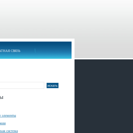
АТНАЯ СВЯЗЬ
лы
е элементы
имии
кая система