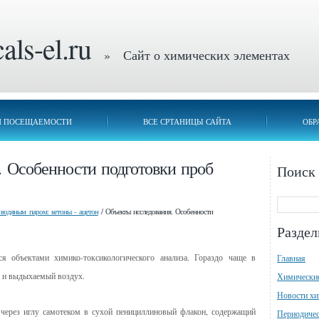
ls-el.ru
» Сайт о химических элементах
П ПОСЕЩАЕМОСТИ
ВСЕ СРТАНИЦЫ САЙТА
ОБР
. Особенности подготовки проб
Поиск
 водяным паром: кетоны - ацетон
/ Объекты исследования. Особенности
Разде
я объектами химико-токсикологического анализа. Гораздо чаще в
Главная
а и выдыхаемый воздух.
Химически
Новости х
 через иглу самотеком в сухой пенициллиновый флакон, содержащий
Периодичес