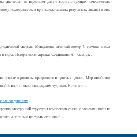
ка дистиллят не перестанет давать соответствующих качественных
нному исследованию, а при положительных результатах анализа в них
.
риодической системы Менделеева, атомный номер 7, атомная масса
 и вкуса. Историческая справка. Соединения А. - селитра, ...
а священные иероглифы превратятся в простых идолов. Мир ошибочно
вний Египет в поклонении адским чудищам. Но те, кто ...
ксных соединениях
ю электронной структуры компле­ксов связан с расчетами полных
лого, а не только центрального иона п ...