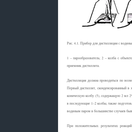
Рис. 4.1. Прибор для дистилляции с водян
1 – парообразователь; 2 – колба с объект
приемник дистиллята.
Дистилляция должна проводиться по возмо
Первый дистиллят, сконденсированный в х
коническую колбу (5), содержащую 2 мл 2%
в последующие 1–2 колбы, также подготовл
водяным паром в большинстве случаев быва
При положительных результатах реакций