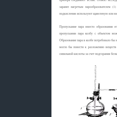
заранее нагретым парообразователем (1
подкисления используют щавелевую или в
Пропускание пара вместо образования е
пропускании пара колбу с объектом мож
Образование пара в колбе потребовало бы 
могло бы повести к разложению веществ
синильной кислоты за счет подгорания бел