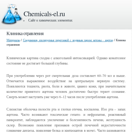
Chemicals-el.ru
» Сайт о химических элементах
Клиника отравления
Материалы
/
Соединения, изолируемые перегонкой с водяным паром: кетоны - ацетон
/ Клиника
отравления
Клиническая картина сходна с алкогольной интоксикацией. Однако коматозное
состояние не достигает большой глубины.
При употреблении через рот смертельная доза составляет 60–70 мл и выше.
Отмечается выраженное воздействие на центральную нервную систему.
Появляются тошнота, рвота, боли в животе, цианоз кожи, при значительном
количестве принятого ацетона человек достаточно быстро теряет сознание.
Смерть может наступить уже через 6–12 часов после употребления ацетона.
Слизистая оболочка полости рта и глотки отечна, воспалена. Изо рта – запах
ацетона. Часто возникают токсические гепато- и нефропатия, реактивный
панкреатит, наблюдаются увеличение и болезненность печени, желтушность
склер. Возможно появление признаков острой почечной недостаточности
(снижение диуреза, появление белка и эритроцитов в моче). Часто развиваются