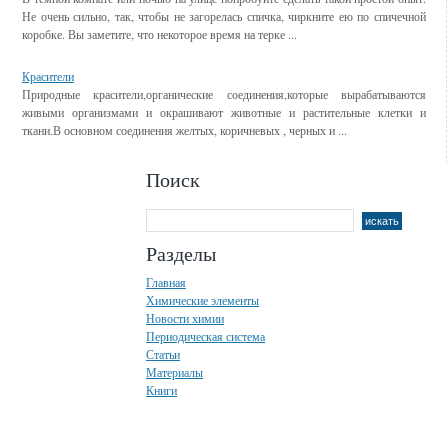
Не очень сильно, так, чтобы не загорелась спичка, чиркните ею по спичечной
коробке. Вы заметите, что некоторое время на терке ...
Красители
Природные красители,органические соединения,которые вырабатываются
живыми организмами и окрашивают животные и растительные клетки и
ткани.В основном соединения желтых, коричневых , черных и ...
Поиск
Разделы
Главная
Химические элементы
Новости химии
Периодическая система
Статьи
Материалы
Книги