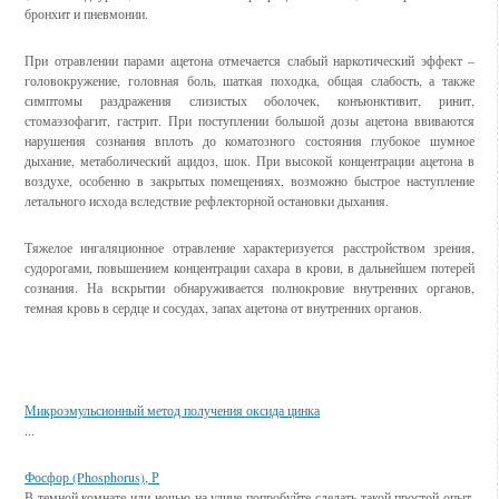
бронхит и пневмонии.
При отравлении парами ацетона отмечается слабый наркотический эффект –
головокружение, головная боль, шаткая походка, общая слабость, а также
симптомы раздражения слизистых оболочек, конъюнктивит, ринит,
стомаэзофагит, гастрит. При поступлении большой дозы ацетона ввиваются
нарушения сознания вплоть до коматозного состояния глубокое шумное
дыхание, метаболический ацидоз, шок. При высокой концентрации ацетона в
воздухе, особенно в закрытых помещениях, возможно быстрое наступление
летального исхода вследствие рефлекторной остановки дыхания.
Тяжелое ингаляционное отравление характеризуется расстройством зрения,
судорогами, повышением концентрации сахара в крови, в дальнейшем потерей
сознания. На вскрытии обнаруживается полнокровие внутренних органов,
темная кровь в сердце и сосудах, запах ацетона от внутренних органов.
Смотрите также
Микроэмульсионный метод получения оксида цинка
...
Фосфор (Phosphorus), Р
В темной комнате или ночью на улице попробуйте сделать такой простой опыт.