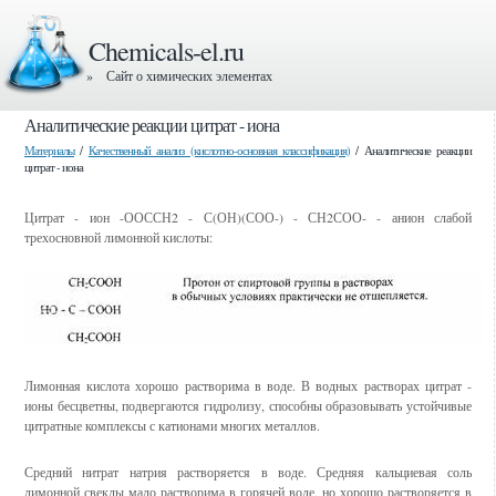
Chemicals-el.ru
» Сайт о химических элементах
Аналитические реакции цитрат - иона
Материалы
/
Качественный анализ (кислотно-основная классификация)
/ Аналитические реакции
цитрат - иона
Цитрат - ион -ООССН2 - С(ОН)(СОО-) - СН2СОО- - анион слабой
трехосновной лимонной кислоты:
Лимонная кислота хорошо растворима в воде. В водных растворах цитрат -
ионы бесцветны, подвергаются гидролизу, способны образовывать устойчивые
цитратные комплексы с катионами многих металлов.
Средний нитрат натрия растворяется в воде. Средняя кальциевая соль
лимонной свеклы мало растворима в горячей воде, но хорошо растворяется в