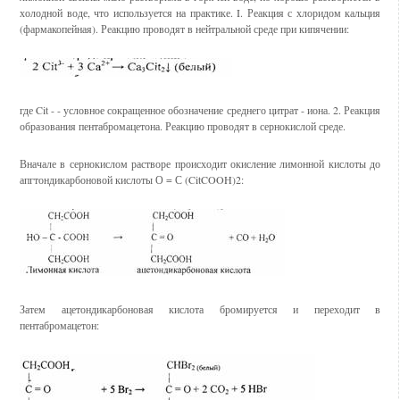
холодной воде, что используется на практике. I. Реакция с хлоридом кальция
(фармакопейная). Реакцию проводят в нейтральной среде при кипячении:
где Cit - - условное сокращенное обозначение среднего цитрат - иона. 2. Реакция
образования пентабромацетона. Реакцию проводят в сернокислой среде.
Вначале в сернокислом растворе происходит окисление лимонной кислоты до
апгтондикарбоновой кислоты О = С (CitCOOH)2:
Затем ацетондикарбоновая кислота бромируется и переходит в
пентабромацетон: