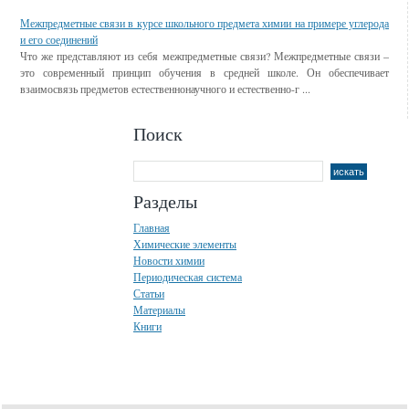
Межпредметные связи в курсе школьного предмета химии на примере углерода
и его соединений
Что же представляют из себя межпредметные связи? Межпредметные связи –
это современный принцип обучения в средней школе. Он обеспечивает
взаимосвязь предметов естественнонаучного и естественно-г ...
Поиск
Разделы
Главная
Химические элементы
Новости химии
Периодическая система
Статьи
Материалы
Книги