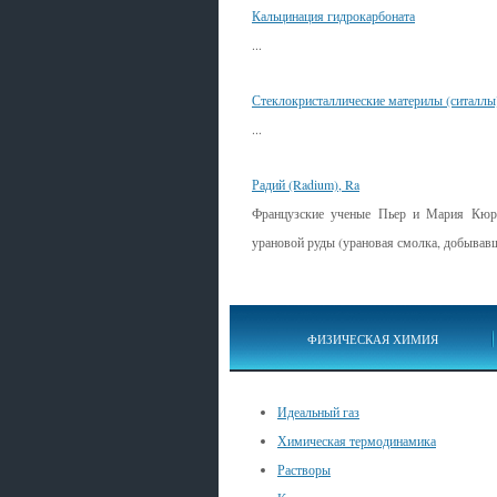
Кальцинация гидрокарбоната
...
Стеклокристаллические материлы (ситаллы
...
Радий (Radium), Ra
Французские ученые Пьер и Мария Кюри
урановой руды (урановая смолка, добывавша
ФИЗИЧЕСКАЯ ХИМИЯ
Идеальный газ
Химическая термодинамика
Растворы