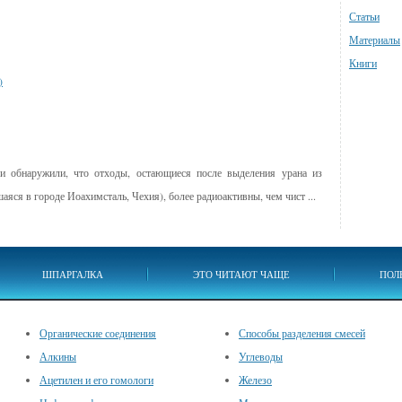
Статьи
Материалы
Книги
)
 обнаружили, что отходы, остающиеся после выделения урана из
яся в городе Иоахимсталь, Чехия), более радиоактивны, чем чист ...
ШПАРГАЛКА
ЭТО ЧИТАЮТ ЧАЩЕ
ПОЛ
Органические соединения
Способы разделения смесей
Алкины
Углеводы
Ацетилен и его гомологи
Железо