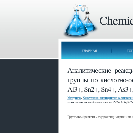
Chemica
ГЛАВНАЯ
ТО
Аналитические реакц
группы по кислотно-о
Al3+, Sn2+, Sn4+, As3+
Материалы
/
Качественный анализ (кислотно-основная 
по кислотно-основной классификации: Zn2+, Al3+, Sn2+
Групповой реагент - гидроксид натрия или
Смотрите также