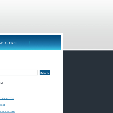
АТНАЯ СВЯЗЬ
лы
е элементы
имии
кая система