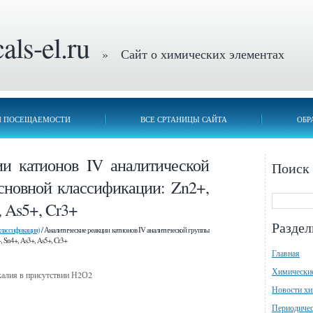
ls-el.ru
» Сайт о химических элементах
П ПОСЕЩАЕМОСТИ
ВСЕ СРТАНИЦЫ САЙТА
ОБР
ии катионов IV аналитической
Поиск
сновной классификации: Zn2+,
, As5+, Cr3+
Разде
классификация)
/ Аналитические реакции катионов IV аналитической группы
, Sn4+, As3+, As5+, Cr3+
Главная
Химически
 калия в присутствии Н2О2
Новости х
Периодичес