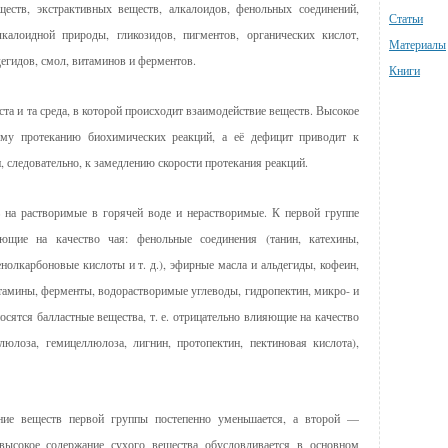
еств, экстрактивных веществ, алкалоидов, фенольных соединений,
Статьи
калоидной природы, гликозидов, пигментов, органических кислот,
Материалы
егидов, смол, витаминов и ферментов.
Книги
ста и та среда, в которой происходит взаимодействие веществ. Высокое
ому протеканию биохимических реакций, а её дефицит приводит к
 следовательно, к замедлению скорости протекания реакций.
 на растворимые в горячей воде и нерастворимые. К первой группе
яющие на качество чая: фенольные соединения (танин, катехины,
олкарбоновые кислоты и т. д.), эфирные масла и альдегиды, кофеин,
тамины, ферменты, водорастворимые углеводы, гидропектин, микро- и
осятся балластные вещества, т. е. отрицательно влияющие на качество
юлоза, гемицеллюлоза, лигнин, протопектин, пектиновая кислота),
ние веществ первой группы постепенно уменьшается, а второй —
высокое содержание сухого вещества обусловливается в основном