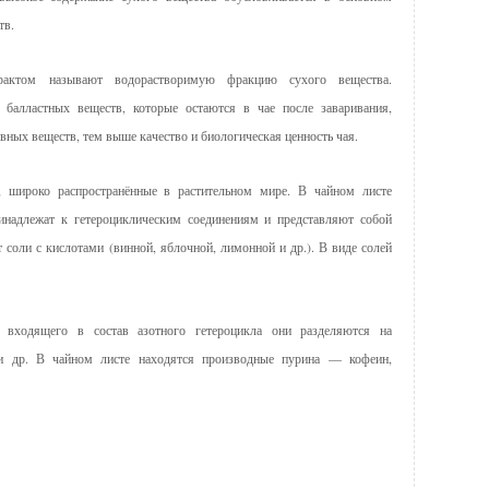
тв.
рактом называют водорастворимую фракцию сухого вещества.
балластных веществ, которые остаются в чае после заваривания,
вных веществ, тем выше качество и биологическая ценность чая.
 широко распространённые в растительном мире. В чайном листе
инадлежат к гетероциклическим соединениям и представляют собой
 соли с кислотами (винной, яблочной, лимонной и др.). В виде солей
 входящего в состав азотного гетероцикла они разделяются на
 и др. В чайном листе находятся производные пурина — кофеин,