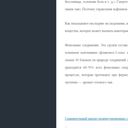
бессонница, головная боль и т. д.). Смерт
чашек чая). Поэтому отравления кофеином 
Как показывают последние исследования, 
вещества, которое может вызвать некоторы
Фенольные соединения. Эта группа составл
основном катехинами (флавонол-3-олы)
свыше 30 близких по природе соединений, 
приходится 60-70% всех фенольных соед
процессах, которые протекают при ферме
частично — аромат готового чая.
Смотрите также
Сравнительный анализ рециркуляционных с
...