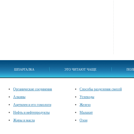
ШПАРГАЛКА
ЭТО ЧИТАЮТ ЧАЩЕ
ПОЛ
Органические соединения
Способы разделения смесей
Алкины
Углеводы
Ацетилен и его гомологи
Железо
Нефть и нефтепродукты
Малахит
Жиры и масла
Озон