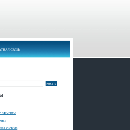
АТНАЯ СВЯЗЬ
лы
е элементы
имии
кая система