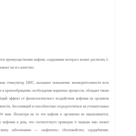
ется преимущественно кофеин, содержание которого может достигать 2-
ывает на его качество.
как стимулятор ЦНС, вызывает повышение жизнедеятельности всех
ие и кровообращение, возбуждение корковых процессов, обладает также
бщий эффект от физиологического воздействия кофеина на организм
вности, бессонницей и способностью сосредоточиться на утомительных
30 мин. Несмотря на то что кофеин в организме не накапливается,
г кофеина в день, что соответствует примерно 6 чашкам чая) может
скому заболеванию — «кофеизму» (беспокойство, сердцебиение,