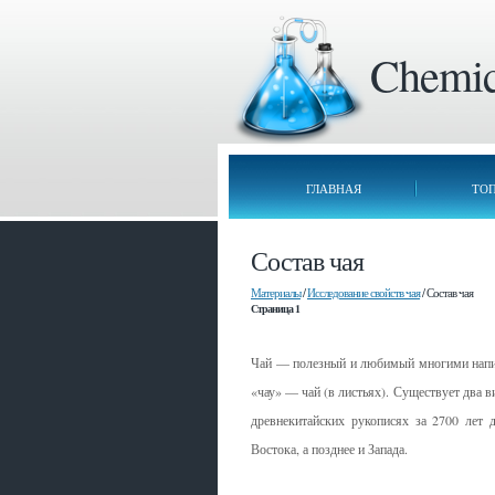
Chemica
ГЛАВНАЯ
ТО
Состав чая
Материалы
/
Исследование свойств чая
/ Состав чая
Страница 1
Чай — полезный и любимый многими напит
«чау» — чай (в листьях). Существует два в
древнекитайских рукописях за 2700 лет д
Востока, а позднее и Запада.