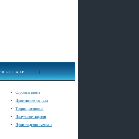
ЕЗНЫЕ СТАТЬИ
Строение атома
Применение каучука
Теория растворов
Получение спиртов
Производство аммиака