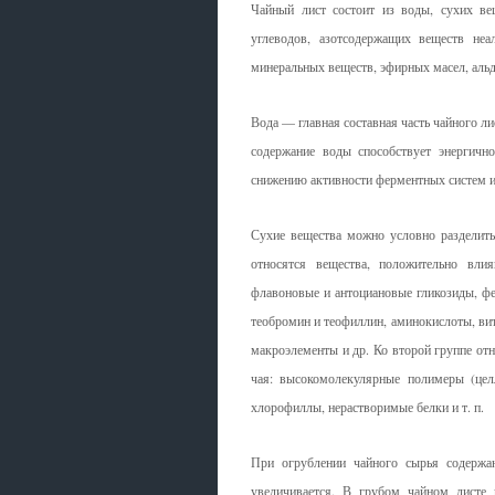
Чайный лист состоит из воды, сухих вещ
углеводов, азотсодержащих веществ неал
минеральных веществ, эфирных масел, альд
Вода — главная составная часть чайного ли
содержание воды способствует энергичн
снижению активности ферментных систем и,
Сухие вещества можно условно разделить
относятся вещества, положительно вли
флавоновые и антоциановые гликозиды, фен
теобромин и теофиллин, аминокислоты, ви
макроэлементы и др. Ко второй группе отн
чая: высокомолекулярные полимеры (целл
хлорофиллы, нерастворимые белки и т. п.
При огрублении чайного сырья содержа
увеличивается. В грубом чайном листе 