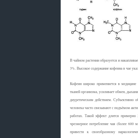
В чайном растении образуется и накаплива
3%. Высокое содержание кофеина в чае указ
Кофеин широко применяется в медицине 
тканей организма, усиливает обмен, дыхан
диуретическим действием. Субъективно о
человека часто связывают с подъёмом акти
работах. Такой эффект длится примерно 
чрезмерное потребление чая (более 600 м
привести к своеобразному наркологиче