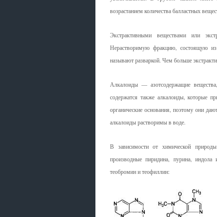
возрастанием количества балластных вещес
Экстрактивными веществами или экст
Нерастворимую фракцию, состоящую из 
называют разваркой. Чем больше экстракти
Алкалоиды — азотсодержащие вещества,
содержатся также алкалоиды, которые пр
органические основания, поэтому они дают
алкалоиды растворимы в воде.
В зависимости от химической природы
производные пиридина, пурина, индола
теобромин и теофиллин: