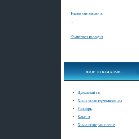
Топливные элементы
...
Комплексы палладия
...
ФИЗИЧЕСКАЯ ХИМИЯ
Идеальный газ
Химическая термодинамика
Растворы
Катализ
Химическое равновесие