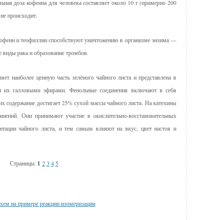
ельная доза кофеина для человека составляет около 10 г (примерно 200
не происходит.
кофеин и теофиллин способствуют уничтожению в организме энзима —
е виды рака и образование тромбов.
яет наиболее ценную часть зелёного чайного листа и представлена в
 и их галловыми эфирами. Фенольные соединения включают в себя
их содержание достигает 25% сухой массы чайного листа. На катехины
инений. Они принимают участие в окислительно-восстановительных
нтации чайного листа, и тем самым влияют на вкус, цвет настоя и
Страницы:
1
2
3
4
5
хем на примере реакции изомеризации