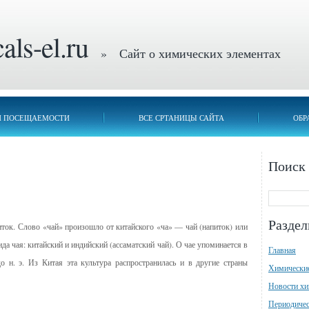
ls-el.ru
» Сайт о химических элементах
П ПОСЕЩАЕМОСТИ
ВСЕ СРТАНИЦЫ САЙТА
ОБР
Поиск
Разде
ок. Слово «чай» произошло от китайского «ча» — чай (напиток) или
ида чая: китайский и индийский (ассаматский чай). О чае упоминается в
Главная
о н. э. Из Китая эта культура распространилась и в другие страны
Химически
Новости х
Периодичес