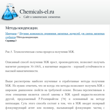
Chemicals-el.ru
» Сайт о химических элементах
Методы конденсации.
Материалы
/
Изучение возможности применения магнитных жидкостей для синтеза магнитных
сорбентов
/ Методы конденсации.
Страница 3
Рис.5. Технологическая схема процесса получения МЖ.
Описанный способ получения МЖ прост, производителен, позволяет получать
магнетит размером 30-100Å, а магнитные жидкости - хорошей устойчивости и
высокой намагниченности.
Выше рассмотрены наиболее изученные и отработанные методы получения
МЖ. Но нужно отметить, что не всегда эти методы позволяют получить МЖ с
широким диапазоном свойств на требуемой основе. Весьма перспективным в
этом отношении является способ замены в МЖ одной жидкости-носителя
другой, предложенный Р.Розенцвайгом [78] и основанный на методе
пептизации. Суть этого способа состоит в том, что в МЖ вводят полярный
флокулирующий агент или полимер, вызывающий флокуляцию частиц с