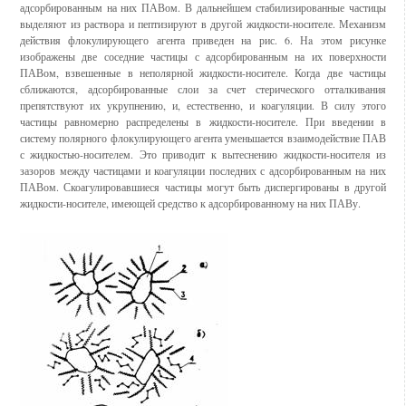
адсорбированным на них ПАВом. В дальнейшем стабилизированные частицы
выделяют из раствора и пептизируют в другой жидкости-носителе. Механизм
действия флокулирующего агента приведен на рис. 6. Нa этом рисунке
изображены две соседние частицы с адсорбированным на их поверхности
ПАВом, взвешенные в неполярной жидкости-носителе. Когда две частицы
сближаются, адсорбированные слои за счет стерического отталкивания
препятствуют их укрупнению, и, естественно, и коагуляции. В силу этого
частицы равномерно распределены в жидкости-носителе. При введении в
систему полярного флокулирующего агента уменьшается взаимодействие ПАВ
с жидкостью-носителем. Это приводит к вытеснению жидкости-носителя из
зазоров между частицами и коагуляции последних с адсорбированным на них
ПАВом. Скоагулировавшиеся частицы могут быть диспергированы в другой
жидкости-носителе, имеющей средство к адсорбированному на них ПАВу.