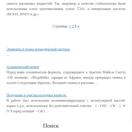
синтеза магнитных жидкостей. Так, например, в качестве стабилизатора были
использованы олеат триэтаноламина (олеат ТЭА) и минеральные кислоты
(HClO4, HNO3 и др.)
Страницы:
1
2
3
4
Смотрите также
Элементы d-блока периодической системы
...
Алхимический рецепт
Перед вами алхимическая формула, содержащаяся в трактате Майкла Скотта
«Об алхимии». «Медибибаз, сарацин из Африки, некогда превращал свинец в
золото (следующим образом). Возьмите свинец и расплавь ...
Получение и очистка исходных веществ.
В работе был использован поливинилпирролидон с молекулярной массой-
марки ч.д.а., использовался без дополнительной очистки. [ - CH2 – CH – ] N
O Хлорид кальция – CaCl ...
Поиск