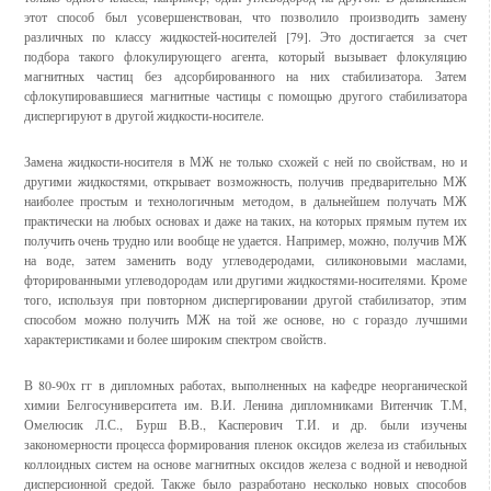
этот способ был усовершенствован, что позволило производить замену
различных по классу жидкостей-носителей [79]. Это достигается за счет
подбора такого флокулирующего агента, который вызывает флокуляцию
магнитных частиц без адсорбированного на них стабилизатора. Затем
сфлокупировавшиеся магнитные частицы с помощью другого стабилизатора
диспергируют в другой жидкости-носителе.
Замена жидкости-носителя в МЖ не только схожей с ней по свойствам, но и
другими жидкостями, открывает возможность, получив предварительно МЖ
наиболее простым и технологичным методом, в дальнейшем получать МЖ
практически на любых основах и даже на таких, на которых прямым путем их
получить очень трудно или вообще не удается. Например, можно, получив МЖ
на воде, затем заменить воду углеводеродами, силиконовыми маслами,
фторированными углеводородам или другими жидкостями-носителями. Кроме
того, используя при повторном диспергировании другой стабилизатор, этим
способом можно получить МЖ на той же основе, но с гораздо лучшими
характеристиками и более широким спектром свойств.
В 80-90х гг в дипломных работах, выполненных на кафедре неорганической
химии Белгосуниверситета им. В.И. Ленина дипломниками Витенчик Т.М,
Омелюсик Л.С., Бурш В.В., Касперович Т.И. и др. были изучены
закономерности процесса формирования пленок оксидов железа из стабильных
коллоидных систем на основе магнитных оксидов железа с водной и неводной
дисперсионной средой. Также было разработано несколько новых способов