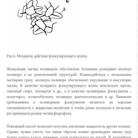
Рис.6. Механизм действия флокулирующего агента.
Флокуляция частиц полимером обусловлена большими размерами молекул
полимера и их разветвленной структурой. Взаимодействуя с несколькими
частицами сразу, молекула полимера обеспечивает укрупнение и коагуляцию
частиц. В качестве полярного флокулирующего агента используют ацетон,
этиловый спирт, этилацетат и др., а в качестве полимерных флокулянтов -
полистирол, полиизобутилен, полимеры диметилсилоксана и др. Важными
требованиями к полимерным флокулянтам являются их хорошая
смешиваемость с жидкостью-носителем и чтобы длина молекулы в несколько
раз превышала размер частиц феррофазы.
Описанный способ позволяет получать магнитные жидкости на других основах.
Однако, нужно учесть, что таким образом можно производить замену сред
только одного класса, например, один углеводород на другой. В дальнейшем