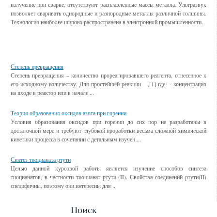
излучение при сварке, отсутствуют расплавленные массы металла. Ультразвук
позволяет сваривать однородные и разнородные металлы различной толщины.
Технология наиболее широко распространена в электронной промышленности.
Смотрите также
Степень превращения
Степень превращения – количество прореагировавшего реагента, отнесенное к
его исходному количеству. Для простейшей реакции ,[1] где - концентрация
на входе в реактор или в начале ...
Теория образования оксидов азота при горении
Условия образования оксидов при горении до сих пор не разработаны в
достаточной мере и требуют глубокой проработки весьма сложной химической
кинетики процесса в сочетании с детальным изучен ...
Синтез тиоцианата ртути
Целью данной курсовой работы является изучение способов синтеза
тиоцианатов, в частности тиоцианат ртути (ΙΙ). Свойства соединений ртути(II)
специфичны, поэтому они интересны для ...
Поиск