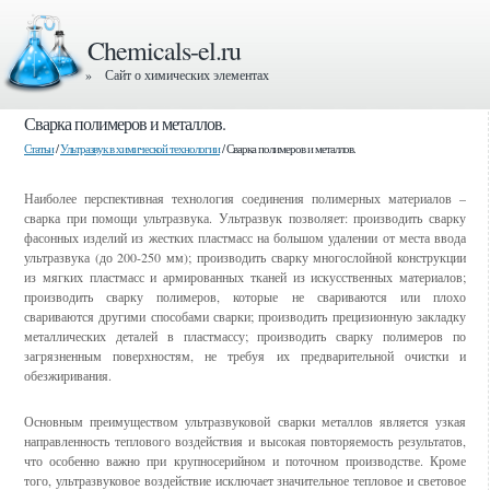
Chemicals-el.ru
» Сайт о химических элементах
Сварка полимеров и металлов.
Статьи
/
Ультразвук в химической технологии
/ Сварка полимеров и металлов.
Наиболее перспективная технология соединения полимерных материалов –
сварка при помощи ультразвука. Ультразвук позволяет: производить сварку
фасонных изделий из жестких пластмасс на большом удалении от места ввода
ультразвука (до 200-250 мм); производить сварку многослойной конструкции
из мягких пластмасс и армированных тканей из искусственных материалов;
производить сварку полимеров, которые не свариваются или плохо
свариваются другими способами сварки; производить прецизионную закладку
металлических деталей в пластмассу; производить сварку полимеров по
загрязненным поверхностям, не требуя их предварительной очистки и
обезжиривания.
Основным преимуществом ультразвуковой сварки металлов является узкая
направленность теплового воздействия и высокая повторяемость результатов,
что особенно важно при крупносерийном и поточном производстве. Кроме
того, ультразвуковое воздействие исключает значительное тепловое и световое