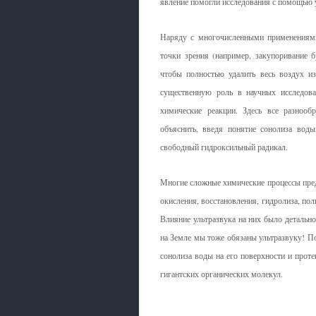
явление помогли исследования с помощью 
Наряду с многочисленными применениями 
точки зрения (например, закупоривание 
чтобы полностью удалить весь воздух и
существенную роль в научных исследован
химические реакции. Здесь все разноо
объяснить, введя понятие сонолиза вод
свободный гидроксильный радикал.
Многие сложные химические процессы пред
окисления, восстановления, гидролиза, пол
Влияние ультразвука на них было детально
на Земле мы тоже обязаны ультразвуку! По
сонолиза воды на его поверхности и прот
гигантских органических молекул.