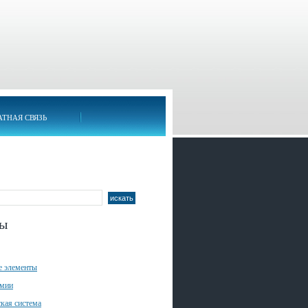
АТНАЯ СВЯЗЬ
лы
е элементы
имии
кая система