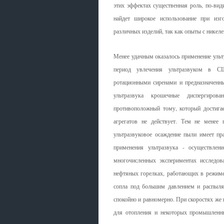
этих эффектах существенная роль, по-вид
найдет широкое использование при изг
различных изделий, так как опыты с нике
Менее удачным оказалось применение ультр
период увлечения ультразвуком в С
ротационными сиренами и предназначенны
ультразвука крошечные диспергиров
противоположный тому, который достигае
агрегатов не действует. Тем не менее
ультразвуковое осаждение пыли имеет пр
применения ультразвука - осуществлен
многочисленных экспериментах исследо
нефтяных горелках, работающих в режиме
сопла под большим давлением и распыляе
спокойно и равномерно. При скоростях же 
для отопления и некоторых промышленных