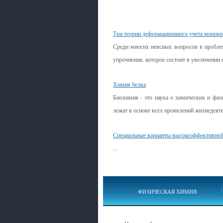
Смотрите также
Три теории деформационного учета монокр
Среди многих неясных вопросов в пробле
упрочнения, которое состоит в увеличении 
Химия белка
Биохимия - это наука о химических и физ
лежат в основе всех проявлений жизнедеяте
Специальные варианты высокоэффективной
...
ФИЗИЧЕСКАЯ ХИМИЯ