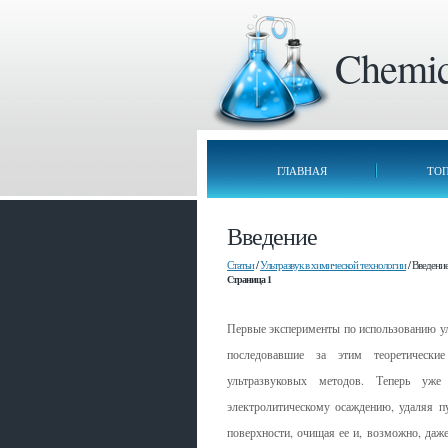
Chemica
ГЛАВНАЯ
ТО
Введение
Статьи
/
Ультразвук в химической технологии
/ Введени
Страница 1
Первые эксперименты по использованию ул
последовавшие за этим теоретические
ультразвуковых методов. Теперь уже 
электролитическому осаждению, удаляя п
поверхности, очищая ее и, возможно, даж