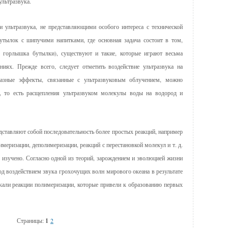
ультразвука.
ультразвука, не представляющими особого интереса с технической
бутылок с шипучими напитками, где основная задача состоит в том,
з горлышка бутылки), существуют и такие, которые играют весьма
иях. Прежде всего, следует отметить воздействие ультразвука на
бразные эффекты, связанные с ультразвуковым облучением, можно
ы, то есть расщепления ультразвуком молекулы воды на водород и
ставляют собой последовательность более простых реакций, например
имеризации, деполимеризации, реакций с перестановкой молекул и т. д.
 изучено. Согласно одной из теорий, зарождением и эволюцией жизни
д воздействием звука грохочущих волн мирового океана в результате
екали реакции полимеризации, которые привели к образованию первых
Страницы:
1
2