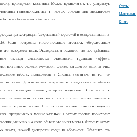
имому, принадлежит кавитации. Можно предполагать, что ультразвук
Статьи
отовлении гальванопокрытий, в первую очередь при никелировке
Материалы
лем были особенно многообещающими.
Книги
азвука при коагуляции (свертывании) аэрозолей и осаждении пыли. В
ША были построены многочисленные агрегаты, оборудованные
е для осаждения пыли. Эксперименты показали, что под действием
анные частицы скапливаются отдельными группами (эффект,
тся при приготовлении эмульсий). Однако сегодня ни один из этих
 последние работы, проведенные в Японии, указывают на то, что
аво на жизнь. Другая весьма интересная и обнадеживающая область
ие с его помощью тонкой дисперсии жидкостей. В частности, в
валась возможность распыления с помощью ультразвука топлива в
 малой скорости горения. При быстром горении топливо выходит из
тся, превращаясь в мелкие капельки. Поэтому горение происходит
горения, меньших 2,4 л/час (обычно это имеет место в бытовых котлах
 печах), никакой дисперсной среды не образуется. Объяснить это