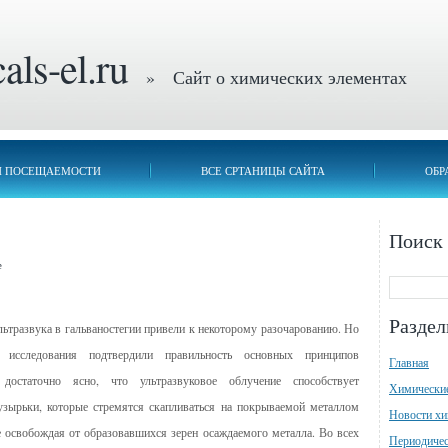
ls-el.ru
» Сайт о химических элементах
П ПОСЕЩАЕМОСТИ
ВСЕ СРТАНИЦЫ САЙТА
ОБР
Поиск
е
Разде
ьтразвука в гальваностегии привели к некоторому разочарованию. Но
 исследования подтвердили правильность основных принципов
Главная
достаточно ясно, что ультразвуковое облучение способствует
Химически
узырьки, которые стремятся скапливаться на покрываемой металлом
Новости х
е освобождая от образовавшихся зерен осаждаемого металла. Во всех
Периодичес