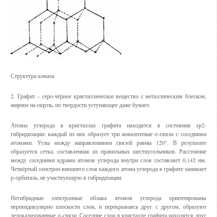
Структура алмаза
2. Графит – серо-чёрное кристаллическое вещество с металлическим блеском,
жирное на ощупь, по твердости уступающее даже бумаге.
Атомы углерода в кристаллах графита находятся в состоянии sр2-
гибридизации: каждый из них образует три ковалентные σ-связи с соседними
атомами. Углы между направлениями связей равны 120°. В результате
образуется сетка, составленная из правильных шестиугольников. Расстояние
между соседними ядрами атомов углерода внутри слоя составляет 0,142 нм.
Четвёртый электрон внешнего слоя каждого атома углерода в графите занимает
р-орбиталь, не участвующую в гибридизации.
Негибридные электронные облака атомов углерода ориентированы
перпендикулярно плоскости слоя, и перекрываясь друг с другом, образуют
делокализованные σ-связи. Соседние слои в кристалле графита находятся друг