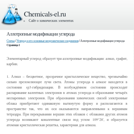
Chemicals-el.ru
» Сайт о химических элементах
Аллотропные модификации углерода
Статьи
/
Углерод и его основные неорганические соединения
/ Аллотропные модификации углерода
Страница 1
Элементарный углерод образует три аллотропные модификации: алмаз, графит,
карбин.
1. Алмаз – бесцветное, прозрачное кристаллическое вещество, чрезвычайно
сильно преломляющее лучи света. Атомы углерода в алмазе находятся в
состоянии sр3-гибридизации. В возбуждённом состоянии происходит
распаривание валентных электронов в атомах углерода и образование четырёх
неспаренных электронов. При образовании химических связей электронные
облака приобретают одинаковую вытянутую форму и располагаются в
пространстве так, что их оси оказываются направленными к вершинам
тетраэдра. При перекрывании вершин этих облаков с облаками других атомов
углерода возникают ковалентные связи под углом 109°28', и образуется
атомная кристаллическая решетка, характерная для алмаза.