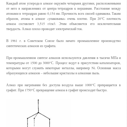
Каждый атом углерода в алмазе окружён четырьмя другими, расположенными
от него в направлениях от центра тетраэдров к вершинам. Расстояние между
атомами в тетраэдрах равно 0,154 нм. Прочность всех связей одинакова. Таким
образом, атомы в алмазе «упакованы» очень плотно. При 20°С плотность
алмаза составляет 3,515 г/см3. Этим объясняется его исключительная
твердость. Алмаз плохо проводит электрический ток.
В 1961 г. в Советском Союзе было начато промышленное производство
синтетических алмазов из графита.
При промышленном синтезе алмазов используются давления в тысячи МПа и
температуры от 1500 до 3000°С. Процесс ведут в присутствии катализаторов,
которыми могут служить некоторые металлы, например Ni. Основная масса
образующихся алмазов – небольшие кристаллы и алмазная пыль.
Алмаз при нагревании без доступа воздуха выше 1000°С превращается в
графит. При 1750°С превращение алмаза в графит происходит быстро.