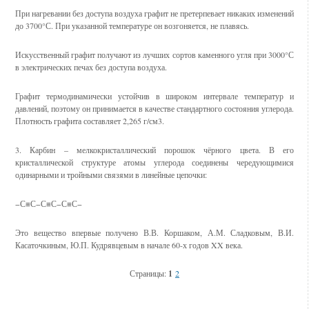
При нагревании без доступа воздуха графит не претерпевает никаких изменений
до 3700°С. При указанной температуре он возгоняется, не плавясь.
Искусственный графит получают из лучших сортов каменного угля при 3000°С
в электрических печах без доступа воздуха.
Графит термодинамически устойчив в широком интервале температур и
давлений, поэтому он принимается в качестве стандартного состояния углерода.
Плотность графита составляет 2,265 г/см3.
3. Карбин – мелкокристаллический порошок чёрного цвета. В его
кристаллической структуре атомы углерода соединены чередующимися
одинарными и тройными связями в линейные цепочки:
−С≡С−С≡С−С≡С−
Это вещество впервые получено В.В. Коршаком, А.М. Сладковым, В.И.
Касаточкиным, Ю.П. Кудрявцевым в начале 60-х годов XX века.
Страницы:
1
2