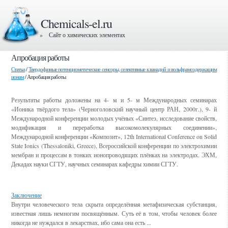
Chemicals-el.ru
» Сайт о химических элементах
Апробация работы
Статьи
/
Твердофазные потенциометические сенсоры, селективные к ванадий и вольфрамсодержащим
ионам
/ Апробация работы
Результаты работы доложены на 4- м и 5- м Международных семинарах
«Ионика твёрдого тела» (Черноголовский научный центр РАН, 2000г.), 9- й
Международной конференции молодых учёных «Синтез, исследование свойств,
модификация и переработка высокомолекулярных соединении»,
Международной конференции «Композит», 12th International Conference on Solid
State Ionics (Thessaloniki, Greece), Всероссийской конференции по электрохимии
мембран и процессам в тонких ионопроводящих плёнках на электродах. ЭХМ,
Декадах науки СГТУ, научных семинарах кафедры химии СГТУ.
Смотрите также
Заключение
Внутри человеческого тела скрыта определённая метафизическая субстанция,
известная лишь немногим посвящённым. Суть её в том, чтобы человек более
никогда не нуждался в лекарствах, ибо сама она есть ...