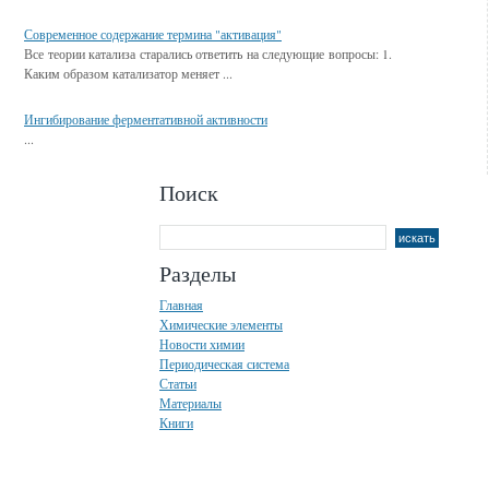
Современное содержание термина "активация"
Все теории катализа старались ответить на следующие вопросы: 1.
Каким образом катализатор меняет ...
Ингибирование ферментативной активности
...
Поиск
Разделы
Главная
Химические элементы
Новости химии
Периодическая система
Статьи
Материалы
Книги