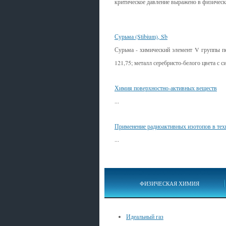
критическое давление выражено в физичес
Смотрите также
Сурьма (Stibium), Sb
Сурьма - химический элемент V группы п
121,75; металл серебристо-белого цвета с с
Химия поверхностно-активных веществ
...
Применение радиоактивных изотопов в тех
...
ФИЗИЧЕСКАЯ ХИМИЯ
Идеальный газ