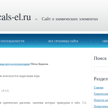
ls-el.ru
» Сайт о химических элементах
П ПОСЕЩАЕМОСТИ
ВСЕ СРТАНИЦЫ САЙТА
ОБР
Поиск
овные методы прогнозирования
/ Метод Лидерсена
я используется корреляция вида
Разде
Главная
,(5.11)
Химически
Новости х
 критическое давление, значения которых приведены в табл. 5.2;
Периодичес