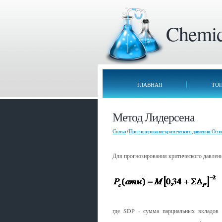
Chemica
ГЛАВНАЯ
ТО
Метод Лидерсена
Статьи
/
Прогнозирование критического давления. Осн
Для прогнозирования критического давлени
где SDP - сумма парциальных вкладов в