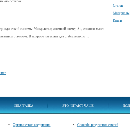
ких атмосферах.
Статьи
Материалы
Книги
ериодической системы Менделеева; атомный номер 51, атомная масса
иневатым оттенком. В природе известны два стабильных из ...
нике
ШПАРГАЛКА
ЭТО ЧИТАЮТ ЧАЩЕ
ПОЛ
Органические соединения
Способы разделения смесей