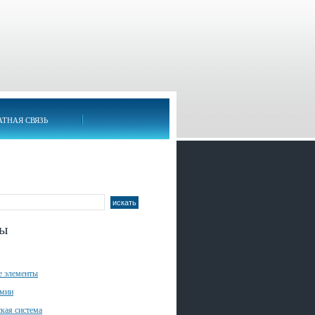
АТНАЯ СВЯЗЬ
лы
е элементы
имии
кая система