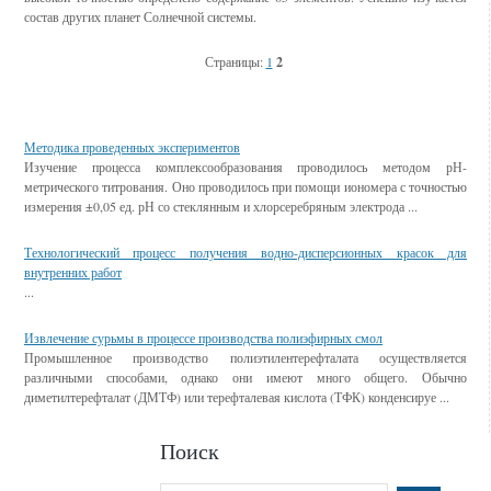
состав других планет Солнечной систе­мы.
Страницы:
1
2
Смотрите также
Методика проведенных экспериментов
Изучение процесса комплексообразования проводилось методом рН-
метрического титрования. Оно проводилось при помощи иономера с точностью
измерения ±0,05 ед. рН со стеклянным и хлорсеребряным электрода ...
Технологический процесс получения водно-дисперсионных красок для
внутренних работ
...
Извлечение сурьмы в процессе производства полиэфирных смол
Промышленное производство полиэтилентерефталата осуществляется
различными способами, однако они имеют много общего. Обычно
диметилтерефталат (ДМТФ) или терефталевая кислота (ТФК) конденсируе ...
Поиск