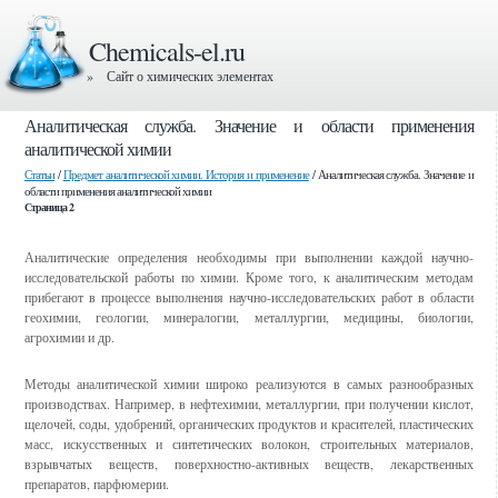
Chemicals-el.ru
» Сайт о химических элементах
Аналитическая служба. Значение и области применения
аналитической химии
Статьи
/
Предмет аналитической химии. История и применение
/ Аналитическая служба. Значение и
области применения аналитической химии
Страница 2
Аналитические определения необходимы при выполнении каждой научно-
исследовательской работы по химии. Кроме того, к аналитическим методам
прибегают в процессе выполнения научно-исследовательских работ в области
геохимии, геологии, минералогии, металлургии, медицины, биологии,
агрохимии и др.
Методы аналитической химии широко реализуются в самых разнообразных
производствах. Например, в нефтехимии, металлургии, при получении кислот,
щелочей, соды, удобрений, органических продуктов и красителей, пластических
масс, искусственных и синтетических волокон, строительных материалов,
взрывчатых веществ, поверхностно-активных веществ, лекарственных
препаратов, парфюмерии.