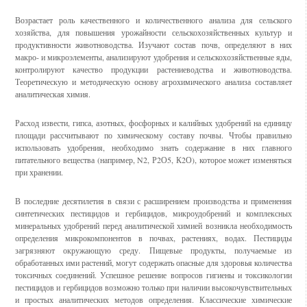
Возрастает роль качественного и количественного анализа для сельского
хозяйства, для повышения урожайности сельскохозяйствен­ных культур и
продуктивности животноводства. Изучают состав почв, определяют в них
макро- и микроэлементы, анализируют удобрения и сельскохозяйственные яды,
контролируют качество продукции расте­ниеводства и животноводства.
Теоретическую и методическую основу агрохимического анализа составляет
аналитическая химия.
Расход извести, гипса, азотных, фосфорных и калийных удобрений на единицу
площади рассчитывают по химическому составу почвы. Чтобы правильно
использовать удобрения, необходимо знать содержа­ние в них главного
питательного вещества (например, N2, Р2О5, К2О), которое может изменяться
при хранении.
В последние десятилетия в связи с расширением производства и применения
синтетических пестицидов и гербицидов, микроудобрений и комплексных
минеральных удобрений перед аналитической химией возникла необходимость
определения микрокомпонентов в почвах, растениях, водах. Пестициды
загрязняют окружающую среду. Пище­вые продукты, получаемые из
обработанных ими растений, могут содержать опасные для здоровья количества
токсичных соединений. Успешное решение вопросов гигиены и токсикологии
пестицидов и гербицидов возможно только при наличии высокочувствительных
и простых аналитических методов определения. Классические химичес­кие