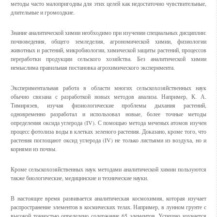
методы часто малопригодны для этих целей как недостаточно чувствительные,
длительные и громоздкие.
Знание аналитической химии необходимо при изучении специаль­ных дисциплин:
почвоведения, общего земледелия, агрономической химии, физиологии
животных и растений, микробиологии, химической защиты растений, процессов
переработки продукции сельского хозяй­ства. Без аналитической химии
немыслима правильная постановка агрохимического эксперимента.
Экспериментальная работа в области многих сельскохозяйственных наук
обычно связана с разработкой новых методов анализа. Например, К. А.
Тимирязев, изучая физиологические проблемы дыхания расте­ний,
одновременно разработал и использовал новые, более точные методы
определения оксида углерода (IV). С помощью метода мече­ных атомов изучен
процесс фотолиза воды в клетках зеленого расте­ния. Доказано, кроме того, что
растения поглощают оксид углерода (IV) не только листьями из воздуха, но и
корнями из почвы.
Кроме сельскохозяйственных наук методами аналитической хи­мии пользуются
также биологические, медицинские и технические науки.
В настоящее время развивается аналитическая космохимия, кото­рая изучает
распространение элементов в космических телах. Напри­мер, в лунном грунте с
высокой точностью определено содержание 65 элементов. Успешно изучается