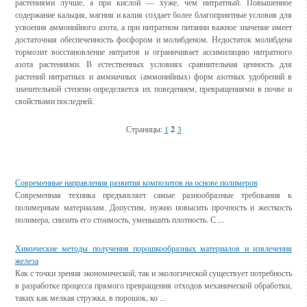
растениями лучше, а при кислой — хуже, чем нитратный. Повышенное
содержание кальция, магния и калия создает более благоприятные условия для
усвоения аммонийного азота, а при нитратном питании важное значение имеет
достаточная обеспеченность фосфором и молибденом. Недостаток молибдена
тормозит восстановление нитратов и ограничивает ассимиляцию нитратного
азота растениями. В естественных условиях сравнительная ценность для
растений нитратных и аммиачных (аммонийных) форм азотных удобрений в
значительной степени определяется их поведением, превращениями в почве и
свойствами последней.
Страницы:
1
2
3
Смотрите также
Современные направления развития композитов на основе полимеров
Современная техника предъявляет самые разнообразные требования к
полимерным материалам. Допустим, нужно повысить прочность и жесткость
полимера, снизить его стоимость, уменьшить плотность. С ...
Химические методы получения порошкообразных материалов и извлечения
железа
Как с точки зрения экономической, так и экологической существует потребность
в разработке процесса прямого превращения отходов механической обработки,
таких как мелкая стружка, в порошок, ко ...