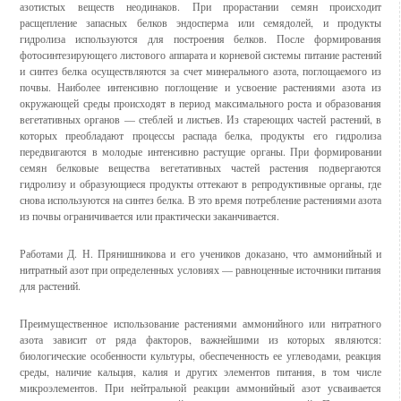
азотистых веществ неодинаков. При прорастании семян происходит
расщепление запасных белков эндосперма или семядолей, и продукты
гидролиза используются для построения белков. После формирования
фотосинтезирующего листового аппарата и корневой системы питание растений
и синтез белка осуществляются за счет минерального азота, поглощаемого из
почвы. Наиболее интенсивно поглощение и усвоение растениями азота из
окружающей среды происходят в период максимального роста и образования
вегетативных органов — стеблей и листьев. Из стареющих частей растений, в
которых преобладают процессы распада белка, продукты его гидролиза
передвигаются в молодые интенсивно растущие органы. При формировании
семян белковые вещества вегетативных частей растения подвергаются
гидролизу и образующиеся продукты оттекают в репродуктивные органы, где
снова используются на синтез белка. В это время потребление растениями азота
из почвы ограничивается или практически заканчивается.
Работами Д. Н. Прянишникова и его учеников доказано, что аммонийный и
нитратный азот при определенных условиях — равноценные источники питания
для растений.
Преимущественное использование растениями аммонийного или нитратного
азота зависит от ряда факторов, важнейшими из которых являются:
биологические особенности культуры, обеспеченность ее углеводами, реакция
среды, наличие кальция, калия и других элементов питания, в том числе
микроэлементов. При нейтральной реакции аммонийный азот усваивается