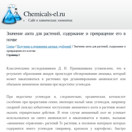
Chemicals-el.ru
» Сайт о химических элементах
Значение азота для растений, содержание и превращение его в
почве
Статьи
/
Получение и применение азотных удобрений
/ Значение азота для растений, содержание и
превращение его в почве
Страница 2
Классическими исследованиями Д. Н. Прянишникова установлено, что в
результате образования амидов происходит обезвреживание аммиака, который
может накапливаться в растениях при дезаминировании аминокислот или
обильном аммиачном питании при недостатке углеводов.
При недостатке углеводов и, следовательно, органических кетокислот
(особенно при прорастании семян, имеющих малый запас углеводов, например
сахарной свеклы) избыточное поступление аммиачного азота в растения может
оказать отрицательное действие. В этом случае аммиачный азот не успевает
использоваться на синтез аминокислот и накапливается в тканях, вызывая
«аммиачное отравление» растений Те растения, в посевном материале которых
содержится много углеводов (например, крахмала у картофеля), быстро