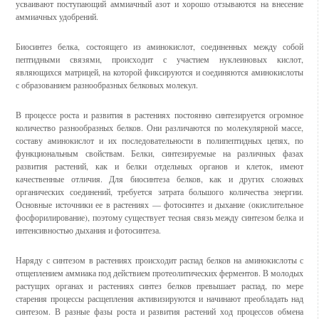
усваивают поступающий аммиачный азот и хорошо отзываются на внесение
аммиачных удобрений.
Биосинтез белка, состоящего из аминокислот, соединенных между собой
пептидными связями, происходит с участием нуклеиновых кислот,
являющихся матрицей, на которой фиксируются и соединяются аминокислоты
с образованием разнообразных белковых молекул.
В процессе роста и развития в растениях постоянно синтезируется огромное
количество разнообразных белков. Они различаются по молекулярной массе,
составу аминокислот и их последовательности в полипептидных цепях, по
функциональным свойствам. Белки, синтезируемые на различных фазах
развития растений, как и белки отдельных органов и клеток, имеют
качественные отличия. Для биосинтеза белков, как и других сложных
органических соединений, требуется затрата большого количества энергии.
Основные источники ее в растениях — фотосинтез и дыхание (окислительное
фосфорилирование), поэтому существует тесная связь между синтезом белка и
интенсивностью дыхания и фотосинтеза.
Наряду с синтезом в растениях происходит распад белков на аминокислоты с
отщеплением аммиака под действием протеолитических ферментов. В молодых
растущих органах и растениях синтез белков превышает распад, по мере
старения процессы расщепления активизируются и начинают преобладать над
синтезом. В разные фазы роста и развития растений ход процессов обмена