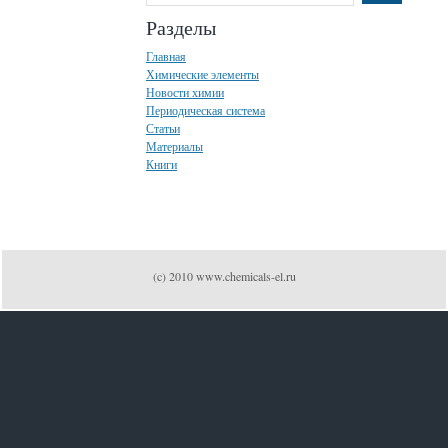
Разделы
Главная
Химические элементы
Новости химии
Периодическая система
Статьи
Материалы
Книги
(c) 2010 www.chemicals-el.ru