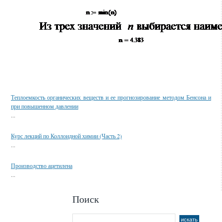
Смотрите также
Теплоемкость органических веществ и ее прогнозирование методом Бенсона и
при повышенном давлении
...
Курс лекций по Коллоидной химии (Часть 2)
...
Производство ацетилена
...
Поиск