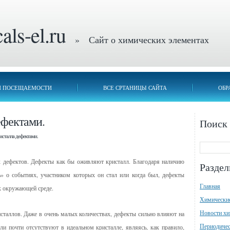
ls-el.ru
» Сайт о химических элементах
П ПОСЕЩАЕМОСТИ
ВСЕ СРТАНИЦЫ САЙТА
ОБР
ефектами.
Поиск
ристалла дефектами.
 дефектов. Дефекты как бы оживляют кристалл. Благодаря наличию
Разде
ь» о событиях, участником которых он стал или когда был, дефекты
Главная
к окружающей среде.
Химически
Новости х
сталлов. Даже в очень малых количествах, дефекты сильно влияют на
Периодичес
ли почти отсутствуют в идеальном кристалле, являясь, как правило,