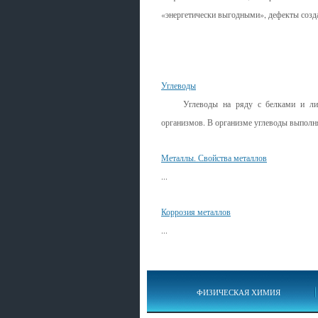
«энергетически выгодными», дефекты созд
Смотрите также
Углеводы
Углеводы на ряду с белками и липи
организмов. В организме углеводы выполня
Металлы. Свойства металлов
...
Коррозия металлов
...
ФИЗИЧЕСКАЯ ХИМИЯ