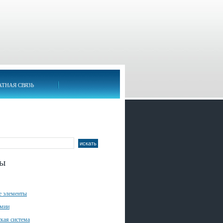
АТНАЯ СВЯЗЬ
лы
е элементы
имии
кая система