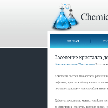
Chemica
ГЛАВНАЯ
ТО
Заселение кристалла д
Периодическая система
/
Мир кристаллов
/ Заселение к
Кристаллы заселён множеством различных
дефектов, кристалл обнаруживает «памят
помогают кристаллу «приспосабливаться» 
Дефекты качественно меняют свойства кри
те физические свойства, которые совсем и