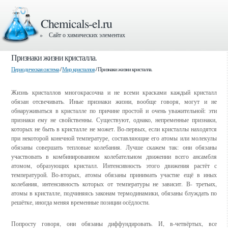
Chemicals-el.ru
» Сайт о химических элементах
Признаки жизни кристалла.
Периодическая система
/
Мир кристаллов
/ Признаки жизни кристалла.
Жизнь кристаллов многокрасочна и не всеми красками каждый кристалл
обязан отсвечивать. Иные признаки жизни, вообще говоря, могут и не
обнаруживаться в кристалле по причине простой и очень уважительной: эти
признаки ему не свойственны. Существуют, однако, непременные признаки,
которых не быть в кристалле не может. Во-первых, если кристаллы находятся
при некоторой конечной температуре, составляющие его атомы или молекулы
обязаны совершать тепловые колебания. Лучше скажем так: они обязаны
участвовать в комбинированном колебательном движении всего ансамбля
атомом, образующих кристалл. Интенсивность этого движения растёт с
температурой. Во-вторых, атомы обязаны принимать участие ещё в иных
колебания, интенсивность которых от температуры не зависит. В- третьих,
атомы в кристалле, подчиняясь законам термодинамики, обязаны блуждать по
решётке, иногда меняя временные позиции осёдлости.
Попросту говоря, они обязаны диффундировать. И, в-четвёртых, все