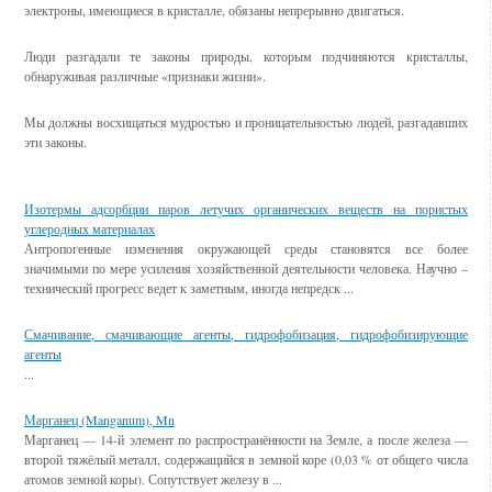
электроны, имеющиеся в кристалле, обязаны непрерывно двигаться.
Люди разгадали те законы природы, которым подчиняются кристаллы,
обнаруживая различные «признаки жизни».
Мы должны восхищаться мудростью и проницательностью людей, разгадавших
эти законы.
Смотрите также
Изотермы адсорбции паров летучих органических веществ на пористых
углеродных материалах
Антропогенные изменения окружающей среды становятся все более
значимыми по мере усиления хозяйственной деятельности человека. Научно –
технический прогресс ведет к заметным, иногда непредск ...
Смачивание, смачивающие агенты, гидрофобизация, гидрофобизирующие
агенты
...
Марганец (Manganum), Mn
Марганец — 14-й элемент по распространённости на Земле, а после железа —
второй тяжёлый металл, содержащийся в земной коре (0,03 % от общего числа
атомов земной коры). Сопутствует железу в ...