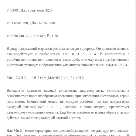
S 0 298 , Дж / град· моль 32,0
D H возг. 298, кДж / моль . 280
E 0 298 Mn 2+ + 2e = Mn, В -1,78
В ряду напряжений марганец располагается до водорода. Он довольно активно
взаимодействует с разбавленной HCl и H 2 SO 4 .В соответствии с
устойчивыми степенями окисления взаимодействие марганца с разбавленными
кислотами приводит к образованию катионного аквокомплекса [Mn(OH2)6]2+:
Mn + 2OH 3 - + 4H 2 O = [Mn(OH 2 ) 6 ] 2+ + H 2
Вследствие довольно высокой активности, марганец легко окисляется, в
особенности в порошкообразном состоянии, при нагревании кислородом, серой,
галогенами. Компактный металл на воздухе устойчив, так как покрывается
оксидной плёнкой (Mn 2 O 3 ), которая, в свою очередь, препятствует
дальнейшему окислению металла. Ещё более устойчивая плёнка образуется при
действии на марганец холодной азотной кислоты.
Для Mn 2+ менее характерно комплексообразование, чем для других d-элемен-
тов. Это связано с электронной конфигурацией d 5 иона Mn 2+ . В