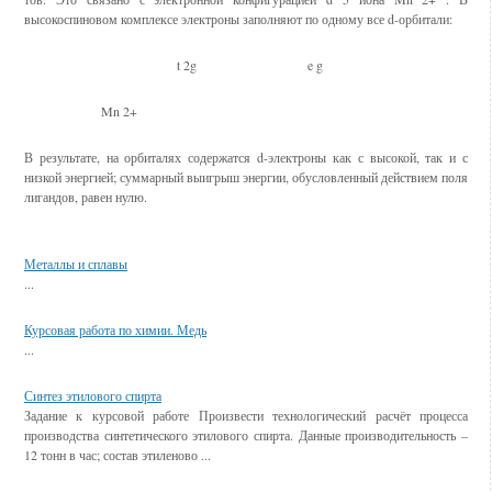
высокоспиновом комплексе электроны заполняют по одному все d-орбитали:
t 2g
e g
Mn 2+
В результате, на орбиталях содержатся d-электроны как с высокой, так и с
низкой энергией; суммарный выигрыш энергии, обусловленный действием поля
лигандов, равен нулю.
Смотрите также
Металлы и сплавы
...
Курсовая работа по химии. Медь
...
Синтез этилового спирта
Задание к курсовой работе Произвести технологический расчёт процесса
производства синтетического этилового спирта. Данные производительность –
12 тонн в час; состав этиленово ...