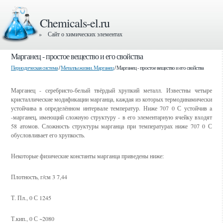
Chemicals-el.ru
» Сайт о химических элементах
Марганец - простое вещество и его свойства
Периодическая система
/
Металлы жизни. Марганец
/ Марганец - простое вещество и его свойства
Марганец - серебристо-белый твёрдый хрупкий металл. Известны четыре
кристаллические модификации марганца, каждая из которых термодинамически
устойчива в определённом интервале температур. Ниже 707 0 С устойчив a
-марганец, имеющий сложную структуру - в его элементарную ячейку входят
58 атомов. Сложность структуры марганца при температурах ниже 707 0 С
обусловливает его хрупкость.
Некоторые физические константы марганца приведены ниже:
Плотность, г/см 3 7,44
Т. Пл., 0 С 1245
Т.кип., 0 С ~2080