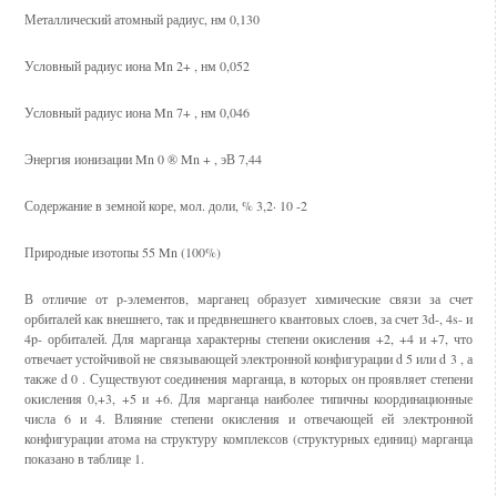
Металлический атомный радиус, нм 0,130
Условный радиус иона Mn 2+ , нм 0,052
Условный радиус иона Mn 7+ , нм 0,046
Энергия ионизации Mn 0 ® Mn + , эВ 7,44
Содержание в земной коре, мол. доли, % 3,2· 10 -2
Природные изотопы 55 Mn (100%)
В отличие от p-элементов, марганец образует химические связи за счет
орбиталей как внешнего, так и предвнешнего квантовых слоев, за счет 3d-, 4s- и
4p- орбиталей. Для марганца характерны степени окисления +2, +4 и +7, что
отвечает устойчивой не связывающей электронной конфигурации d 5 или d 3 , а
также d 0 . Существуют соединения марганца, в которых он проявляет степени
окисления 0,+3, +5 и +6. Для марганца наиболее типичны координационные
числа 6 и 4. Влияние степени окисления и отвечающей ей электронной
конфигурации атома на структуру комплексов (структурных единиц) марганца
показано в таблице 1.