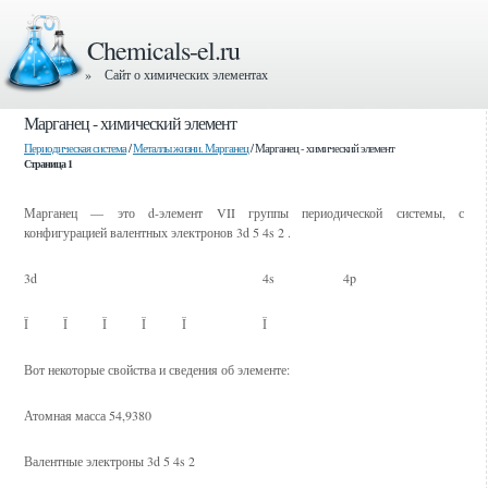
Chemicals-el.ru
» Сайт о химических элементах
Марганец - химический элемент
Периодическая система
/
Металлы жизни. Марганец
/ Марганец - химический элемент
Страница 1
Марганец — это d-элемент VII группы периодической системы, с
конфигурацией валентных электронов 3d 5 4s 2 .
3d
4s
4p
Ї
Ї
Ї
Ї
Ї
Ї ­
Вот некоторые свойства и сведения об элементе:
Атомная масса 54,9380
Валентные электроны 3d 5 4s 2