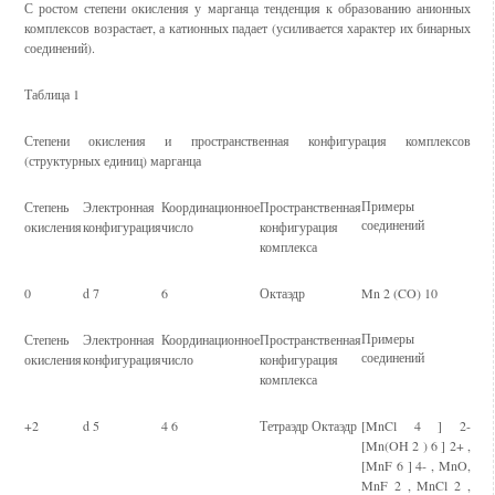
С ростом степени окисления у марганца тенденция к образованию анионных
комплексов возрастает, а катионных падает (усиливается характер их бинарных
соединений).
Таблица 1
Степени окисления и пространственная конфигурация комплексов
(структурных единиц) марганца
Примеры
Степень
Электронная
Координационное
Пространственная
соединений
окисления
конфигурация
число
конфигурация
комплекса
0
d 7
6
Октаэдр
Mn 2 (CO) 10
Примеры
Степень
Электронная
Координационное
Пространственная
соединений
окисления
конфигурация
число
конфигурация
комплекса
+2
d 5
4 6
Тетраэдр Октаэдр
[MnCl 4 ] 2-
[Mn(OH 2 ) 6 ] 2+ ,
[MnF 6 ] 4- , MnO,
MnF 2 , MnCl 2 ,