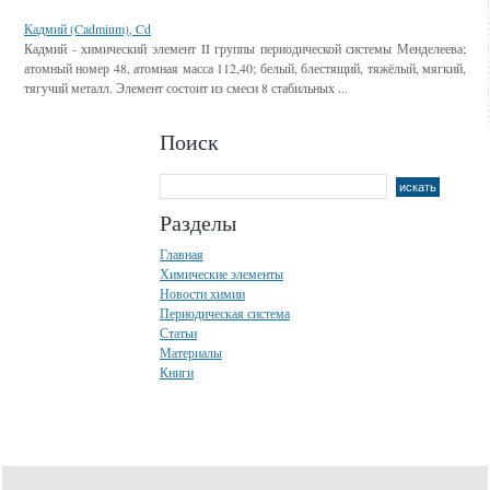
Кадмий (Cadmium), Cd
Кадмий - химический элемент II группы периодической системы Менделеева;
атомный номер 48, атомная масса 112,40; белый, блестящий, тяжёлый, мягкий,
тягучий металл. Элемент состоит из смеси 8 стабильных ...
Поиск
Разделы
Главная
Химические элементы
Новости химии
Периодическая система
Статьи
Материалы
Книги