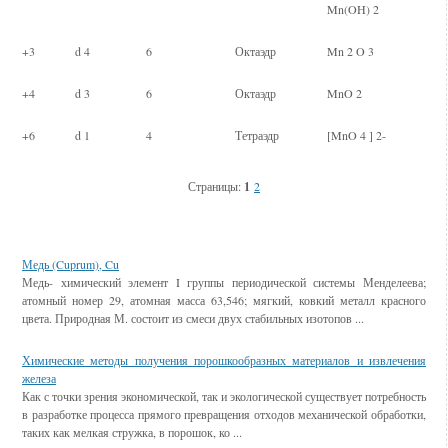
Mn(OH) 2
+3
d 4
6
Октаэдр
Mn 2 O 3
+4
d 3
6
Октаэдр
MnO 2
+6
d 1
4
Тетраэдр
[MnO 4 ] 2-
Страницы:
1
2
Смотрите также
Медь (Cuprum), Cu
Медь- химический элемент I группы периодической системы Менделеева;
атомный номер 29, атомная масса 63,546; мягкий, ковкий металл красного
цвета. Природная М. состоит из смеси двух стабильных изотопов ...
Химические методы получения порошкообразных материалов и извлечения
железа
Как с точки зрения экономической, так и экологической существует потребность
в разработке процесса прямого превращения отходов механической обработки,
таких как мелкая стружка, в порошок, ко ...