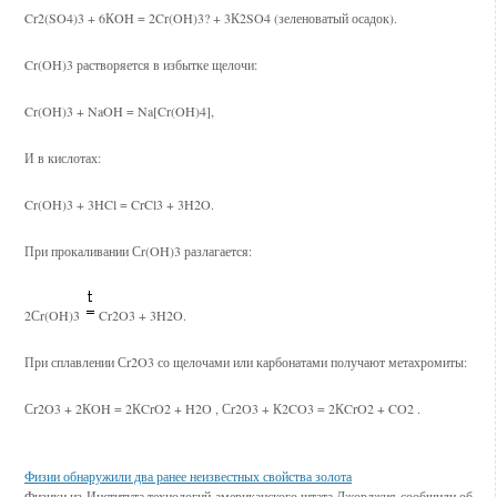
Cr2(SO4)3 + 6КOH = 2Cr(OH)3? + 3К2SO4 (зеленоватый осадок).
Cr(OH)3 растворяется в избытке щелочи:
Cr(OH)3 + NaOH = Na[Cr(OH)4],
И в кислотах:
Cr(OH)3 + 3HCl = CrCl3 + 3H2O.
При прокаливании Сr(OH)3 разлагается:
2Сr(OH)3
Cr2O3 + 3H2O.
При сплавлении Сr2O3 со щелочами или карбонатами получают метахромиты:
Сr2O3 + 2КOH = 2КCrO2 + H2O­ , Сr2O3 + К2CO3 = 2КCrO2 + CO2­ .
Смотрите также
Физии обнаружили два ранее неизвестных свойства золота
Физики из Института технологий американского штата Джорджия сообщили об