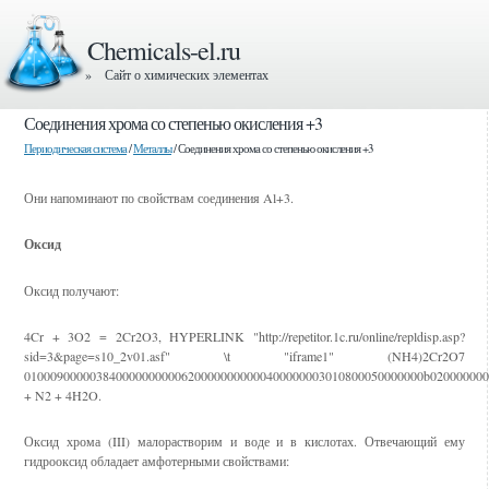
Chemicals-el.ru
» Сайт о химических элементах
Соединения хрома со степенью окисления +3
Периодическая система
/
Металлы
/ Соединения хрома со степенью окисления +3
Они напоминают по свойствам соединения Al+3.
Оксид
Оксид получают:
4Cr + 3O2 = 2Cr2O3, HYPERLINK "http://repetitor.1c.ru/online/repldisp.asp?
sid=3&page=s10_2v01.asf" \t "iframe1" (NH4)2Cr2O7
0100090000038400000000006200000000000400000003010800050000000b02000000000500
+ N2­ + 4H2O­.
Оксид хрома (III) малорастворим и воде и в кислотах. Отвечающий ему
гидрооксид обладает амфотерными свойствами: