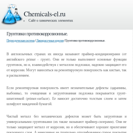
Chemicals-el.ru
» Сайт о химических элементах
Грунтовки противокоррозионные.
Периодическая система
/
Лакокрасочные изделия
/ Грунтовки противокоррозионные.
В англоязычных странах их иногда называют праймер-кондиционерами (от
английского primer - грунт). Они не только выполняют основные функции
грунтовок, но и, взаимодействуя с металлом подложки, надежно защищают его
от коррозии. Могут наноситься на ремонтируемую поверхность как кистью, так
и распылением.
Если ремонтируемая поверхность имеет незначительные дефекты (царапины,
выбоины), то очищенная и загрунтованная подложка покрывается грунт-
шпатлевкой (primer-surfacer). Ее наносят достаточно толстым слоем и затем
шлифуют наждачной бумагой.
Чистый металл без механических дефектов может быть загрунтован и
универсальными грунтовками (их также называют праймер-силерами). Они не
только защищают металл от коррозии, но и обеспечивают хорошее прилегание
покровного слоя. А нанесенные на тщательно отшлифованное старое покрытие