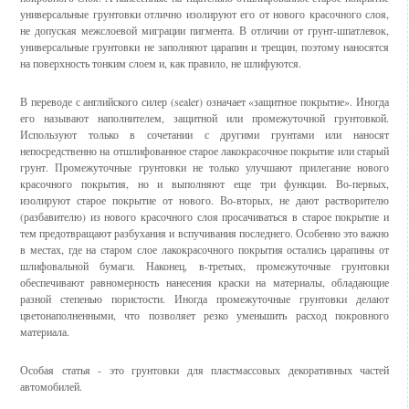
универсальные грунтовки отлично изолируют его от нового красочного слоя,
не допуская межслоевой миграции пигмента. В отличии от грунт-шпатлевок,
универсальные грунтовки не заполняют царапин и трещин, поэтому наносятся
на поверхность тонким слоем и, как правило, не шлифуются.
В переводе с английского силер (sealer) означает «защитное покрытие». Иногда
его называют наполнителем, защитной или промежуточной грунтовкой.
Используют только в сочетании с другими грунтами или наносят
непосредственно на отшлифованное старое лакокрасочное покрытие или старый
грунт. Промежуточные грунтовки не только улучшают прилегание нового
красочного покрытия, но и выполняют еще три функции. Во-первых,
изолируют старое покрытие от нового. Во-вторых, не дают растворителю
(разбавителю) из нового красочного слоя просачиваться в старое покрытие и
тем предотвращают разбухания и вспучивания последнего. Особенно это важно
в местах, где на старом слое лакокрасочного покрытия остались царапины от
шлифовальной бумаги. Наконец, в-третьих, промежуточные грунтовки
обеспечивают равномерность нанесения краски на материалы, обладающие
разной степенью пористости. Иногда промежуточные грунтовки делают
цветонаполненными, что позволяет резко уменьшить расход покровного
материала.
Особая статья - это грунтовки для пластмассовых декоративных частей
автомобилей.