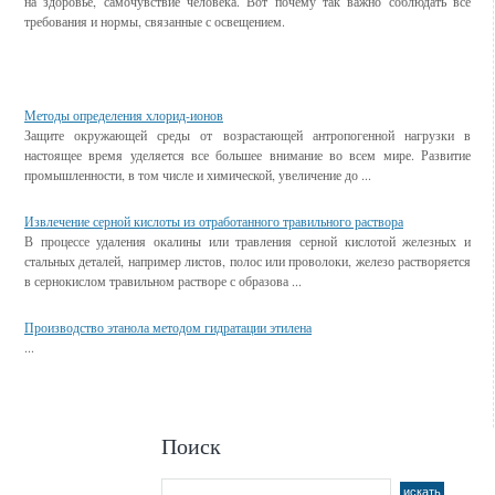
на здоровье, самочувствие человека. Вот почему так важно соблюдать все
требования и нормы, связанные с освещением.
Смотрите также
Методы определения хлорид-ионов
Защите окружающей среды от возрастающей антропогенной нагрузки в
настоящее время уделяется все большее внимание во всем мире. Развитие
промышленности, в том числе и химической, увеличение до ...
Извлечение серной кислоты из отработанного травильного раствора
В процессе удаления окалины или травления серной кислотой железных и
стальных деталей, например листов, полос или проволоки, железо растворяется
в сернокислом травильном растворе с образова ...
Производство этанола методом гидратации этилена
...
Поиск