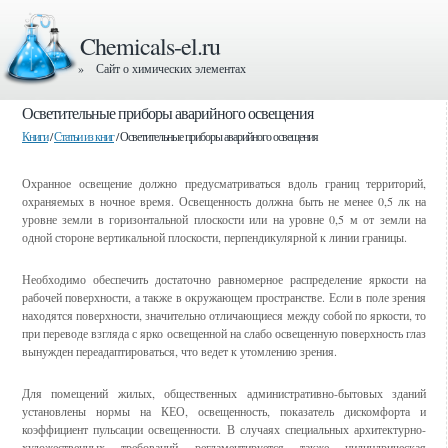
Chemicals-el.ru
» Сайт о химических элементах
Осветительные приборы аварийного освещения
Книги
/
Статьи из книг
/ Осветительные приборы аварийного освещения
Охранное освещение должно предусматриваться вдоль границ территорий,
охраняемых в ночное время. Освещенность должна быть не менее 0,5 лк на
уровне земли в горизонтальной плоскости или на уровне 0,5 м от земли на
одной стороне вертикальной плоскости, перпендикулярной к линии границы.
Необходимо обеспечить достаточно равномерное распределение яркости на
рабочей поверхности, а также в окружающем пространстве. Если в поле зрения
находятся поверхности, значительно отличающиеся между собой по яркости, то
при переводе взгляда с ярко освещенной на слабо освещенную поверхность глаз
вынужден переадаптироваться, что ведет к утомлению зрения.
Для помещений жилых, общественных административно-бытовых зданий
установлены нормы на КЕО, освещенность, показатель дискомфорта и
коэффициент пульсации освещенности. В случаях специальных архитектурно-
художественных требований регламентируется также цилиндрическая