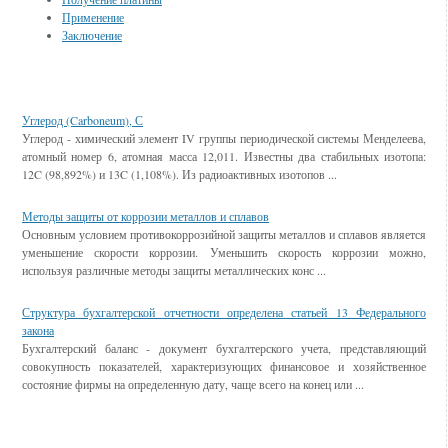
Применение
Заключение
Смотрите также
Углерод (Carboneum), С
Углерод - химический элемент IV группы периодической системы Менделеева,
атомный номер 6, атомная масса 12,011. Известны два стабильных изотопа:
12C (98,892%) и 13C (1,108%). Из радиоактивных изотопов ...
Методы защиты от коррозии металлов и сплавов
Основным условием противокоррозийной защиты металлов и сплавов является
уменьшение скорости коррозии. Уменьшить скорость коррозии можно,
используя различные методы защиты металлических конс ...
Структура бухгалтерской отчетности определена статьей 13 Федерального
закона
Бухгалтерский баланс - документ бухгалтерского учета, представляющий
совокупность показателей, характеризующих финансовое и хозяйственное
состояние фирмы на определенную дату, чаще всего на конец или ...