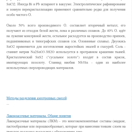
SnCl2. Иногда Bi и Pb испаряют в вакууме. Электролитическое рафинирование
и зонную перекристаллизацию применяют сравнительно редко для получения
особо чистого О.
Около 50% всего производимого О. составляет вторичный металл; его
получают из отходов белой жести, лома и различных сплавов. До 40% О. идёт
на лужение консервной жести, остальное расходуется на производство припоев,
подшипниковых и типографских сплавов (см. Оловянные сплавы). Двуокись
SnO2 применяется для изготовления жаростойких эмалей и глазурей. Соль -
станнит натрия Na2SnO3·3H2O используется в протравном крашении тканей.
Кристаллический SnS2 ("сусальное золото") входит в состав красок,
имитирующих позолоту. Станнид ниобия Nb3Sn - один из наиболее
используемых сверхпроводящих материалов.
Смотрите также
Методы разделения азеотропных смесей
...
Лакокрасочные материалы. Общие понятия
Лакокрасочные материалы (ЛКМ) - это многокомпонентные составы (жидкие,
пастообразные или порошкообразные), которые при нанесении тонким слоем на
твердую подложку высыхают с образованием лако ...