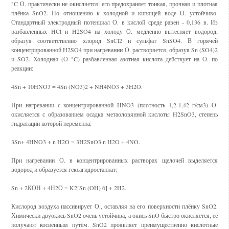
°C О. практически не окисляется: его предохраняет тонкая, прочная и плотная
плёнка SnO2. По отношению к холодной и кипящей воде О. устойчиво.
Стандартный электродный потенциал О. в кислой среде равен - 0,136 в. Из
разбавленных HCl и H2SO4 на холоду О. медленно вытесняет водород,
образуя соответственно хлорид SnCl2 и сульфат SnSO4. В горячей
концентрированной H2SO4 при нагревании О. растворяется, образуя Sn (SO4)2
и SO2. Холодная (О °C) разбавленная азотная кислота действует на О. по
реакции:
4Sn + 10HNO3 = 4Sn (NO3)2 + NH4NO3 + 3H2O.
При нагревании с концентрированной HNO3 (плотность 1,2-1,42 г/см3) О.
окисляется с образованием осадка метаоловянной кислоты H2SnO3, степень
гидратации которой переменна:
3Sn+ 4HNO3 + n H2O = 3H2SnO3·n H2O + 4NO.
При нагревании О. в концентрированных растворах щелочей выделяется
водород и образуется гексагидростаннат:
Sn + 2КОН + 4Н2О = K2[Sn (OH) 6] + 2H2.
Кислород воздуха пассивирует О., оставляя на его поверхности плёнку SnO2.
Химически двуокись SnO2 очень устойчива, а окись SnO быстро окисляется, её
получают косвенным путём. SnO2 проявляет преимущественно кислотные