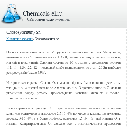
Chemicals-el.ru
» Сайт о химических элементах
Олово (Stannum), Sn
Химические элементы
/ Олово (Stannum), Sn
Олово - химический элемент IV группы периодической системы Менделеева;
атомный номер 50, атомная масса 118,69; белый блестящий металл, тяжёлый,
мягкий и пластичный. Элемент состоит из 10 изотопов с массовыми числами
112, 114-120, 122, 124; последний слабо радиоактивен; изотоп 120 Sn наиболее
распространён (около 33%).
Историческая справка. Сплавы О. с медью - бронзы были известны уже в 4-м
тыс. до н. э., а чистый металл во 2-м тыс. до н. э. В древнем мире из О. делали
украшения, посуду, утварь. Происхождение названий "stannum" и "олово"
точно не установлено.
Распространение в природе. О. - характерный элемент верхней части земной
коры, его содержание в литосфере 2,5·10=4% по массе, в кислых изверженных
породах 3·10=4%, а в более глубоких основных 1,5·10=4%; ещё меньше О. в
мантии. Концентрирование О. связано как с магматическими процессами