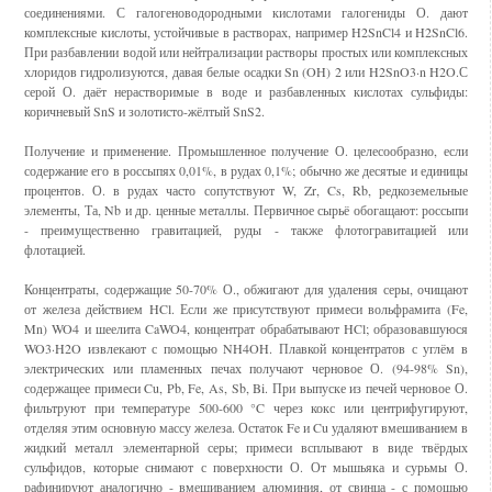
соединениями. С галогеноводородными кислотами галогениды О. дают
комплексные кислоты, устойчивые в растворах, например H2SnCl4 и H2SnCl6.
При разбавлении водой или нейтрализации растворы простых или комплексных
хлоридов гидролизуются, давая белые осадки Sn (OH) 2 или H2SnO3·n H2O.С
серой О. даёт нерастворимые в воде и разбавленных кислотах сульфиды:
коричневый SnS и золотисто-жёлтый SnS2.
Получение и применение. Промышленное получение О. целесообразно, если
содержание его в россыпях 0,01%, в рудах 0,1%; обычно же десятые и единицы
процентов. О. в рудах часто сопутствуют W, Zr, Cs, Rb, редкоземельные
элементы, Та, Nb и др. ценные металлы. Первичное сырьё обогащают: россыпи
- преимущественно гравитацией, руды - также флотогравитацией или
флотацией.
Концентраты, содержащие 50-70% О., обжигают для удаления серы, очищают
от железа действием HCl. Если же присутствуют примеси вольфрамита (Fe,
Mn) WO4 и шеелита CaWO4, концентрат обрабатывают HCl; образовавшуюся
WO3·H2O извлекают с помощью NH4OH. Плавкой концентратов с углём в
электрических или пламенных печах получают черновое О. (94-98% Sn),
содержащее примеси Cu, Pb, Fe, As, Sb, Bi. При выпуске из печей черновое О.
фильтруют при температуре 500-600 °C через кокс или центрифугируют,
отделяя этим основную массу железа. Остаток Fe и Cu удаляют вмешиванием в
жидкий металл элементарной серы; примеси всплывают в виде твёрдых
сульфидов, которые снимают с поверхности О. От мышьяка и сурьмы О.
рафинируют аналогично - вмешиванием алюминия, от свинца - с помощью