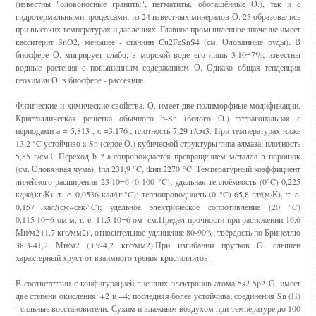
(известны "оловоносные граниты", пегматиты, обогащённые О.), так и с
гидротермальными процессами; из 24 известных минералов О. 23 образовались
при высоких температурах и давлениях. Главное промышленное значение имеет
касситерит SnO2, меньшее - станнин Cu2FeSnS4 (см. Оловянные руды). В
биосфере О. мигрирует слабо, в морской воде его лишь 3·10=7%; известны
водные растения с повышенным содержанием О. Однако общая тенденция
геохимии О. в биосфере - рассеяние.
Физические и химические свойства. О. имеет две полиморфные модификации.
Кристаллическая решётка обычного b-Sn (белого О.) тетрагональная с
периодами а = 5,813 , с =3,176 ; плотность 7,29 г/см3. При температурах ниже
13,2 °C устойчиво a-Sn (серое О.) кубической структуры типа алмаза; плотность
5,85 г/см3. Переход b ? a сопровождается превращением металла в порошок
(см. Оловянная чума), tпл 231,9 °C, tkип 2270 °C. Температурный коэффициент
линейного расширения 23·10=6 (0-100 °C); удельная теплоёмкость (0°C) 0,225
кдж/(кг·К), т. е. 0,0536 кал/(г·°C); теплопроводность (0 °C) 65,8 вт/(м·К), т. е.
0,157 кал/(см·-сек·°C); удельное электрическое сопротивление (20 °C)
0,115·10=6 ом·м, т. е. 11,5·10=6 ом ·см.Предел прочности при растяжении 16,6
Мн/м2 (1,7 кгс/мм2)', относительное удлинение 80-90%; твёрдость по Бринеллю
38,3-41,2 Мн/м2 (3,9-4,2 кгс/мм2).При изгибании прутков О. слышен
характерный хруст от взаимного трения кристаллитов.
В соответствии с конфигурацией внешних электронов атома 5s2 5p2 О. имеет
две степени окисления: +2 и +4; последняя более устойчива; соединения Sn (П)
- сильные восстановители. Сухим и влажным воздухом при температуре до 100