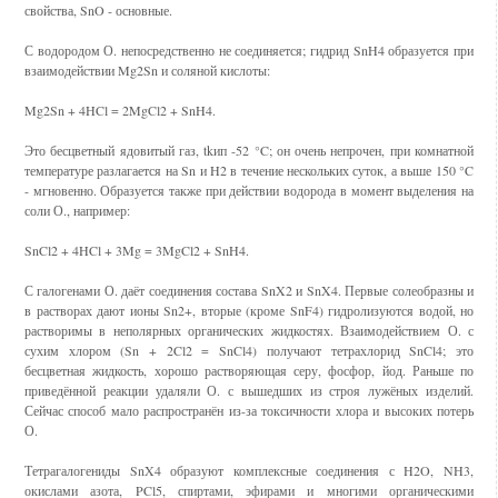
свойства, SnO - основные.
С водородом О. непосредственно не соединяется; гидрид SnH4 образуется при
взаимодействии Mg2Sn и соляной кислоты:
Mg2Sn + 4HCl = 2MgCl2 + SnH4.
Это бесцветный ядовитый газ, tkип -52 °C; он очень непрочен, при комнатной
температуре разлагается на Sn и H2 в течение нескольких суток, а выше 150 °C
- мгновенно. Образуется также при действии водорода в момент выделения на
соли О., например:
SnCl2 + 4HCl + 3Mg = 3MgCl2 + SnH4.
С галогенами О. даёт соединения состава SnX2 и SnX4. Первые солеобразны и
в растворах дают ионы Sn2+, вторые (кроме SnF4) гидролизуются водой, но
растворимы в неполярных органических жидкостях. Взаимодействием О. с
сухим хлором (Sn + 2Cl2 = SnCl4) получают тетрахлорид SnCl4; это
бесцветная жидкость, хорошо растворяющая серу, фосфор, йод. Раньше по
приведённой реакции удаляли О. с вышедших из строя лужёных изделий.
Сейчас способ мало распространён из-за токсичности хлора и высоких потерь
О.
Тетрагалогениды SnX4 образуют комплексные соединения с H2O, NH3,
окислами азота, PCl5, спиртами, эфирами и многими органическими