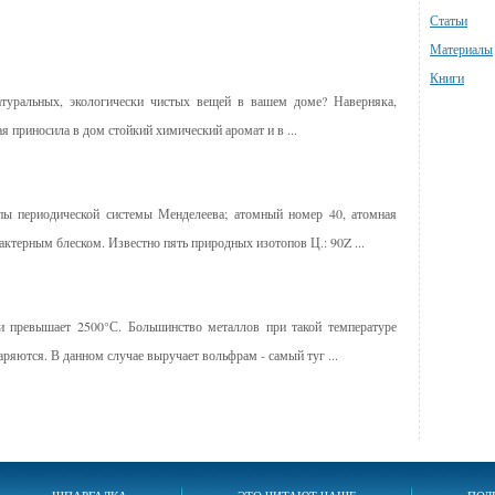
Статьи
Материалы
Книги
туральных, экологически чистых вещей в вашем доме? Наверняка,
 приносила в дом стойкий химический аромат и в ...
пы периодической системы Менделеева; атомный номер 40, атомная
рактерным блеском. Известно пять природных изотопов Ц.: 90Z ...
и превышает 2500°С. Большинство металлов при такой температуре
аряются. В данном случае выручает вольфрам - самый туг ...