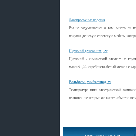
Смотрите также
Лакокрасочные изделия
Вы не задумывались о том, много ли на
покупая дешевую советскую мебель, которая
Цирконий (Zirconium), Zr
Цирконий - химический элемент IV груп
масса 91,22; серебристо-белый металл с ха
Вольфрам (Wolframium), W
Температура нити электрической лампочк
плавится, некоторые же кипят и быстро исп