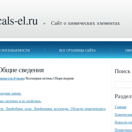
ls-el.ru
» Сайт о химических элементах
П ПОСЕЩАЕМОСТИ
ВСЕ СРТАНИЦЫ САЙТА
ОБР
Общие сведения
Поиск
низме и их функции
/ Коллоидные системы. Общие сведения
оидная химия.
Разде
ых системах и их свойствах.
Главная
ем. Лиофобные золи. Лиофильные коллоиды. Области практического
Химически
Новости х
Периодичес