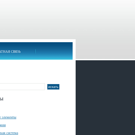
АТНАЯ СВЯЗЬ
лы
е элементы
имии
кая система