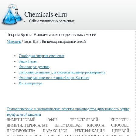
Chemicals-el.ru
» Сайт о химических элементах
Теория Брэгга-Вильямса для неидеальных смесей
Материалы
/ Теория Брэгга-Вильямса для неидеальных смесей
Свободная энергия смешения
Закон Рауля
Фазовое разделение
Энтропия смешения для системы полимер-растворитель
Фазовое равновесие в теории Флори-Хаггинса
И-Температура
Смотрите также
Технологические и экономические аспекты производства диметилового эфира
терефталевой кислоты
ДИМЕТИЛОВЫЙ ЭФИР ТЕРЕФТАЛЕВОЙ КИСЛОТЫ,
ДИМЕТИЛТЕРЕФТАЛАТ, ТЕРЕФТАЛЕВАЯ КИСЛОТА, СПОСОБЫ
ПРОИЗВОДСТВА, ПАРАКСИЛОЛ, РЕКТИФИКАЦИЯ, ЦЕЛЕВОЙ