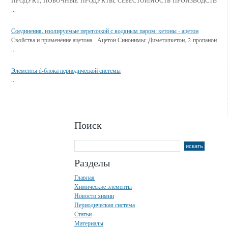
ПРОДУКТ, ПОБОЧНЫЕ ПРОДУКТЫ, СЕБЕСТОИМОСТЬ ПРОИЗВОДСТВ
...
Соединения, изолируемые перегонкой с водяным паром: кетоны - ацетон
Свойства и применение ацетона Ацетон Синонимы: Диметилкетон, 2-пропанон
...
Элементы d-блока периодической системы
...
Поиск
Разделы
Главная
Химические элементы
Новости химии
Периодическая система
Статьи
Материалы