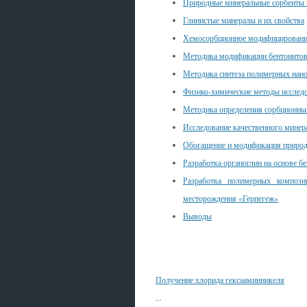
Природные минеральные сорбенты 
Глинистые минералы и их свойства
Хемосорбционное модифицировани
Методика модификации бентонитов
Методика синтеза полимерных нан
Физико-химические методы исследо
Методика определения сорбционных
Исследование качественного минер
Обогащение и модификация природ
Разработка органоглин на основе б
Разработка полимерных компози
месторождения «Герпегеж»
Выводы
Смотрите также
Получение хлорида гексааминникеля
...