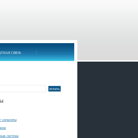
АТНАЯ СВЯЗЬ
лы
е элементы
имии
кая система