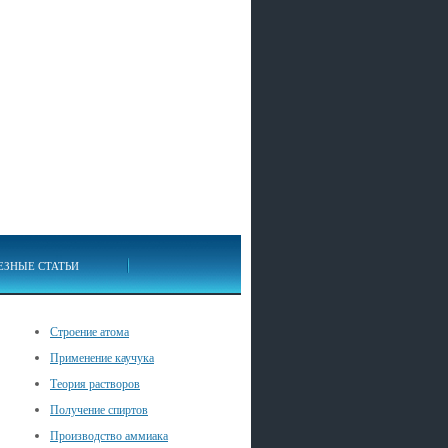
ЕЗНЫЕ СТАТЬИ
Строение атома
Применение каучука
Теория растворов
Получение спиртов
Производство аммиака