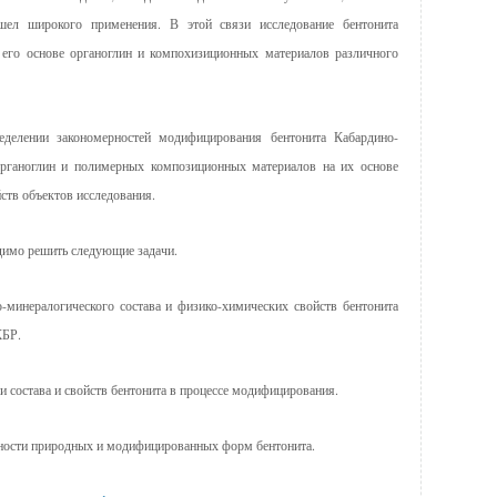
ашел широкого применения. В этой связи исследование бентонита
 его основе органоглин и компохизиционных материалов различного
еделении закономерностей модифицирования бентонита Кабардино-
органоглин и полимерных композиционных материалов на их основе
ств объектов исследования.
димо решить следующие задачи.
-минералогического состава и физико-химических свойств бентонита
КБР.
 состава и свойств бентонита в процессе модифицирования.
вности природных и модифицированных форм бентонита.