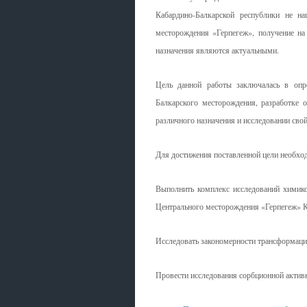
Кабардино-Балкарской республики не н
месторождения «Герпегеж», получение на
назначения являются актуальными.
Цель данной работы заключалась в опр
Балкарского месторождения, разработке 
различного назначения и исследовании свой
Для достижения поставленной цели необхо
Выполнить комплекс исследований химико
Центрального месторождения «Герпегеж» 
Исследовать закономерности трансформации
Провести исследования сорбционной акти