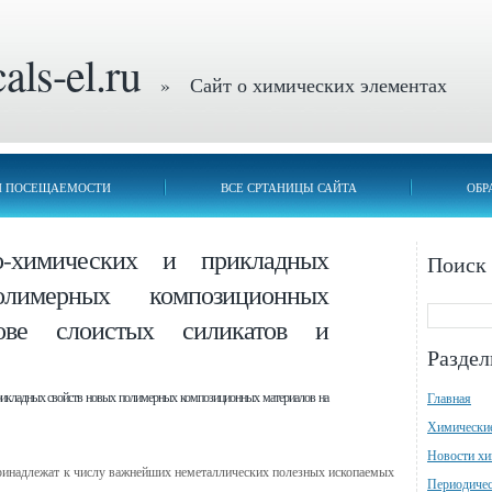
ls-el.ru
» Сайт о химических элементах
П ПОСЕЩАЕМОСТИ
ВСЕ СРТАНИЦЫ САЙТА
ОБР
о-химических и прикладных
Поиск
лимерных композиционных
ове слоистых силикатов и
Разде
рикладных свойств новых полимерных композиционных материалов на
Главная
Химически
Новости х
ринадлежат к числу важнейших неметаллических полезных ископаемых
Периодичес