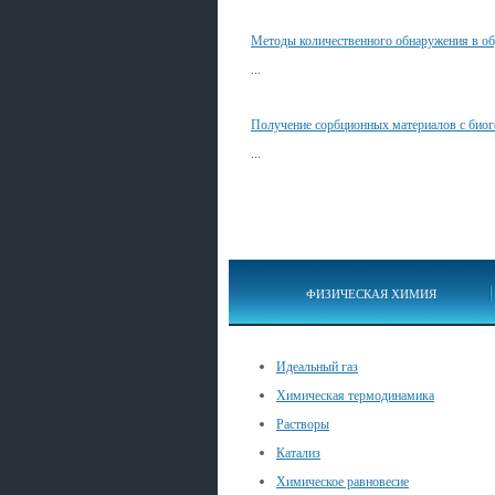
Методы количественного обнаружения в об
...
Получение сорбционных материалов с био
...
ФИЗИЧЕСКАЯ ХИМИЯ
Идеальный газ
Химическая термодинамика
Растворы
Катализ
Химическое равновесие