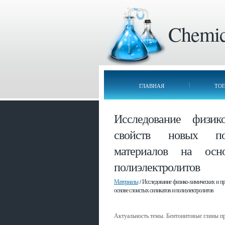
Chemica
ГЛАВНАЯ
ТО
Исследование физик
свойств новых по
материалов на осн
полиэлектролитов
Материалы
/ Исследование физико-химических и п
основе слоистых силикатов и полиэлектролитов
Актуальность темы. Бентонитовые глины п