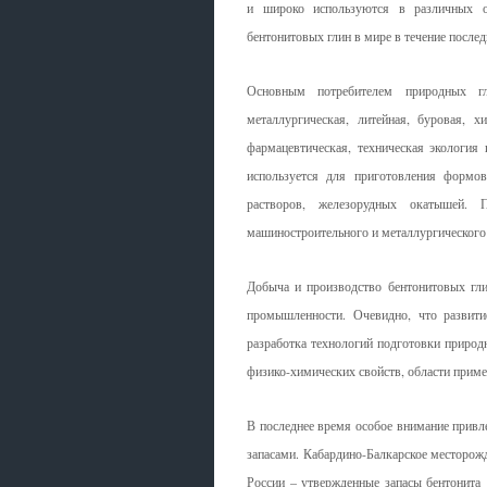
и широко используются в различных о
бентонитовых глин в мире в течение послед
Основным потребителем природных г
металлургическая, литейная, буровая, х
фармацевтическая, техническая экология
используется для приготовления формо
растворов, железорудных окатышей. П
машиностроительного и металлургического к
Добыча и производство бентонитовых гли
промышленности. Очевидно, что развити
разработка технологий подготовки природн
физико-химических свойств, области приме
В последнее время особое внимание прив
запасами. Кабардино-Балкарское месторож
России – утвержденные запасы бентонита 1