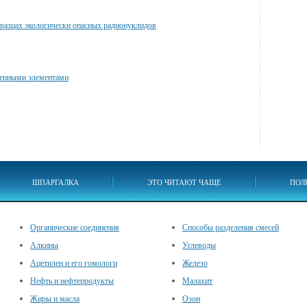
разцах экологически опасных радионуклидов
генными элементами
ШПАРГАЛКА
ЭТО ЧИТАЮТ ЧАЩЕ
ПОЛ
Органические соединения
Способы разделения смесей
Алкины
Углеводы
Ацетилен и его гомологи
Железо
Нефть и нефтепродукты
Малахит
Жиры и масла
Озон