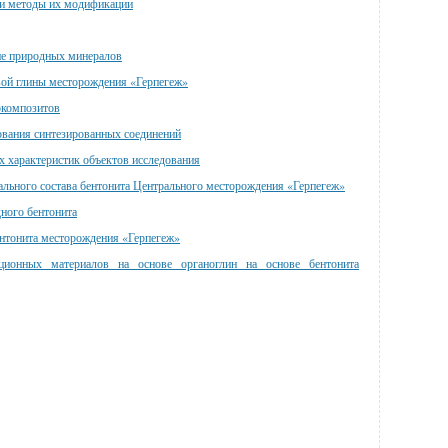
и методы их модификации
е природных минералов
ой глины месторождения «Герпегеж»
окомпозитов
вания синтезированных соединений
 характеристик объектов исследования
ального состава бентонита Центрального месторождения «Герпегеж»
ного бентонита
ентонита месторождения «Герпегеж»
ционных материалов на основе органоглин на основе бентонита