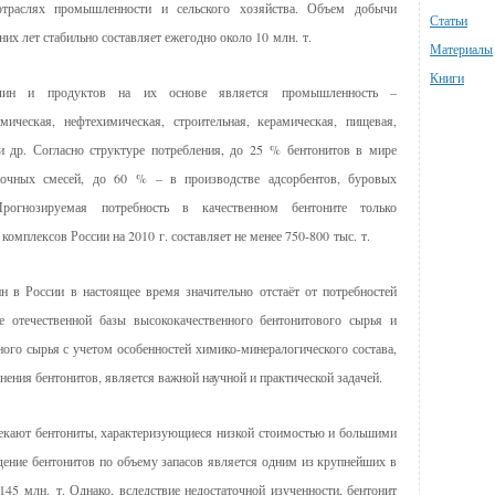
траслях промышленности и сельского хозяйства. Объем добычи
Статьи
них лет стабильно составляет ежегодно около 10 млн. т.
Материалы
Книги
лин и продуктов на их основе является промышленность –
имическая, нефтехимическая, строительная, керамическая, пищевая,
 и др. Согласно структуре потребления, до 25 % бентонитов в мире
вочных смесей, до 60 % – в производстве адсорбентов, буровых
рогнозируемая потребность в качественном бентоните только
омплексов России на 2010 г. составляет не менее 750‑800 тыс. т.
н в России в настоящее время значительно отстаёт от потребностей
е отечественной базы высококачественного бентонитового сырья и
ого сырья с учетом особенностей химико-минералогического состава,
нения бентонитов, является важной научной и практической задачей.
лекают бентониты, характеризующиеся низкой стоимостью и большими
дение бентонитов по объему запасов является одним из крупнейших в
45 млн. т. Однако, вследствие недостаточной изученности, бентонит