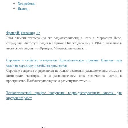
Ход работы.
Вывод.
Смотрите также
Франций (Francium), Fr
Этот элемент открыла (по его радиоактивности) в 1939 г. Маргарита Пере,
сотрудница Института радия в Париже. Она же дала ему в 1964 г. название в
честь своей родины — Франции. Микроскопические к ...
Строение и свойство материалов. Кристаллическое строение. Влияние типа
связи на структуру и свойства кристаллов
Строение вещества определяется не только взаимным расположением атомов в
химических частицах, но и расположением этих химических частиц в
пространстве. Наиболее упорядочено размещение атомо ...
Технологический процесс получения водно-дисперсионных красок для
внутренних работ
...