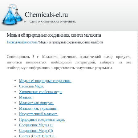
Chemicals-el.ru
» Сайт о химических элементах
Медь и её природные соединения, синтез малахита
Периодическая система
/ Медь и её природные соединения, синтез малахита
Синтезировать 5 г. Малахита, рассчитать практический выход продукта,
научиться пользоваться необходимой литературой, выбирать из неё
необходимую информацию, и представлять полученные результаты.
Медь и её природные соединения.
Свойства Меди.
Химические свойства меди.
Малахит.
Малахит как минерал.
Малахит как украшение.
Искусственный малахит.
Природные соединения меди.
Соединения Меди (1):
Соединения Меди (II)
Синтез [Cu(OH)]2CO3